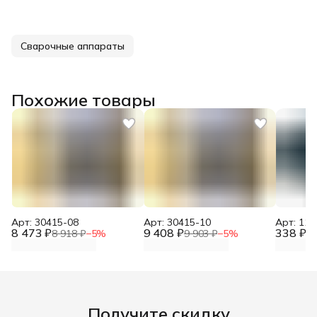
Сварочные аппараты
Похожие товары
Арт: 30415-08
Арт: 30415-10
Арт: 110
8 473 ₽
9 408 ₽
338 ₽
8 918 ₽
−
5
%
9 903 ₽
−
5
%
35
Получите скидку