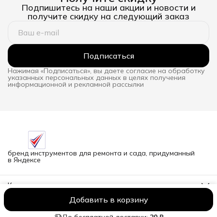
Подпишитесь на наши акции и новости и
получите скидку на следующий заказ
Подписаться
Нажимая «Подписаться», вы даете согласие на обработку
указанных персональных данных в целях получения
информационной и рекламной рассылки
бренд инструментов для ремонта и сада, придуманный
в Яндексе
Контакты
Адрес
Добавить в корзину
г.Новосибирск улица Петухова, 51Бк16
ООО NORCOD
Оплата
Доставка
Правила возврата
Реквизиты
О
Телефон
8 (913) 758-42-50