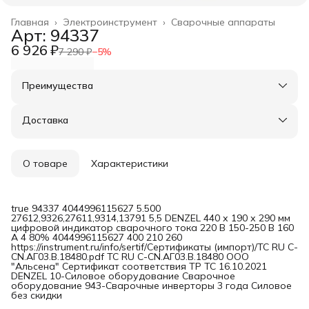
Главная
›
Электроинструмент
›
Сварочные аппараты
Арт: 94337
6 926 ₽
7 290 ₽
−
5
%
Преимущества
Оплата частями в Сплит
Доставка в пункты выдачи или до двери
Доставка
Удобный возврат
О товаре
Характеристики
true 94337 4044996115627 5.500
27612,9326,27611,9314,13791 5,5 DENZEL 440 х 190 х 290 мм
цифровой индикатор сварочного тока 220 В 150-250 В 160
А 4 80% 4044996115627 400 210 260
https://instrument.ru/info/sertif/Сертификаты (импорт)/ТС RU C-
CN.АГ03.В.18480.pdf ТС RU C-CN.АГ03.В.18480 ООО
"Альсена" Сертификат соответствия ТР ТС 16.10.2021
DENZEL 10-Силовое оборудование Сварочное
оборудование 943-Сварочные инверторы 3 года Силовое
без скидки