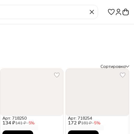
Сортировка
Арт: 718250
Арт: 718254
134 ₽
172 ₽
141 ₽
−
5
%
181 ₽
−
5
%