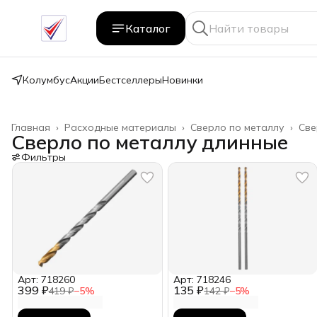
Каталог
Колумбус
Акции
Бестселлеры
Новинки
Главная
›
Расходные материалы
›
Сверло по металлу
›
Све
Сверло по металлу длинные
Фильтры
Арт: 718260
Арт: 718246
399 ₽
135 ₽
419 ₽
−
5
%
142 ₽
−
5
%