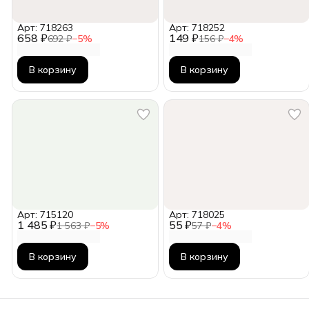
Арт: 718263
Арт: 718252
658 ₽
149 ₽
692 ₽
−
5
%
156 ₽
−
4
%
В корзину
В корзину
Арт: 715120
Арт: 718025
1 485 ₽
55 ₽
1 563 ₽
−
5
%
57 ₽
−
4
%
В корзину
В корзину