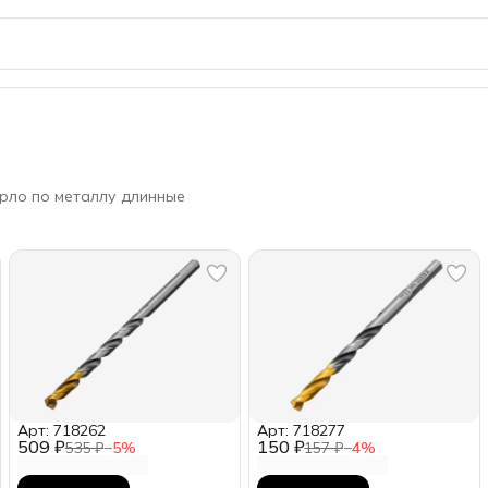
рло по металлу длинные
Арт: 718262
Арт: 718277
509 ₽
150 ₽
535 ₽
−
5
%
157 ₽
−
4
%