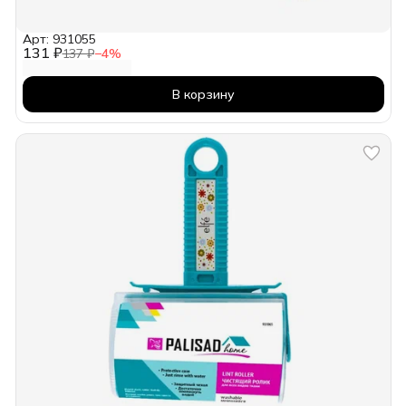
Арт: 931055
131 ₽
137 ₽
−
4
%
В корзину