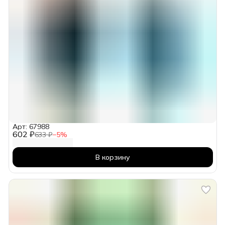
Арт: 67988
602 ₽
633 ₽
−
5
%
В корзину