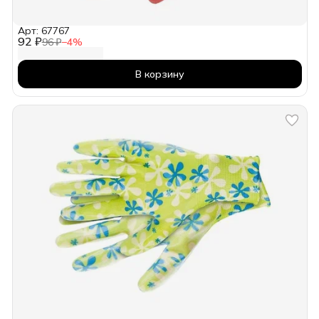
Арт: 67767
92 ₽
96 ₽
−
4
%
В корзину