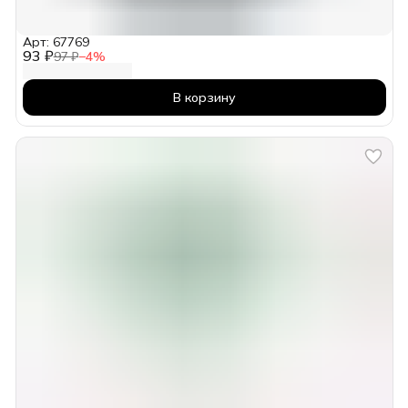
Арт: 67769
93 ₽
97 ₽
−
4
%
В корзину