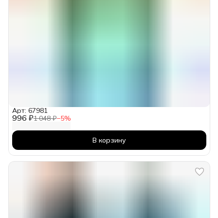
Арт: 67981
996 ₽
1 048 ₽
−
5
%
В корзину