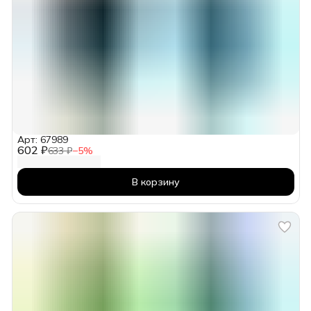
Арт: 67989
602 ₽
633 ₽
−
5
%
В корзину