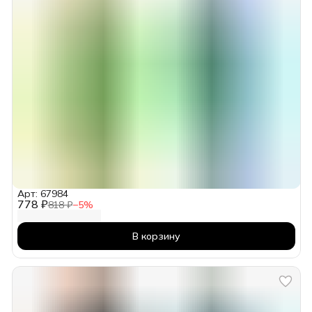
Арт: 67984
778 ₽
818 ₽
−
5
%
В корзину