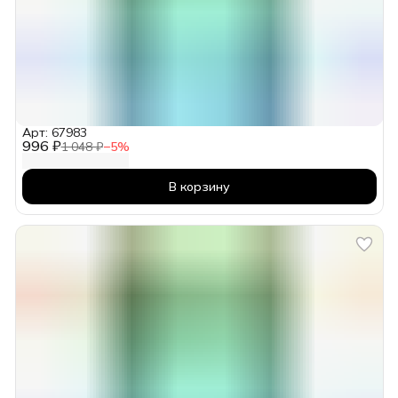
Арт: 67983
996 ₽
1 048 ₽
−
5
%
В корзину