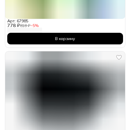
Арт: 67985
778 ₽
818 ₽
−
5
%
В корзину