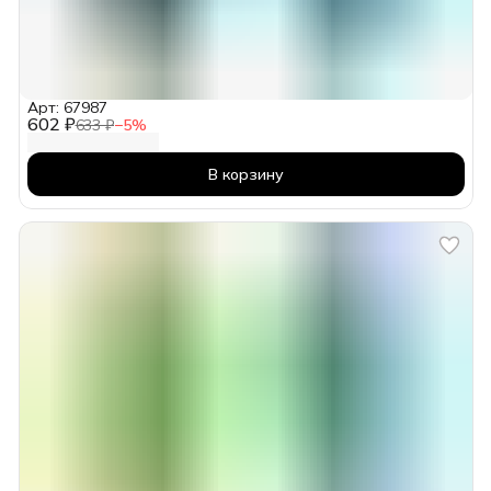
Арт: 67987
602 ₽
633 ₽
−
5
%
В корзину