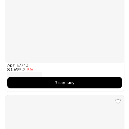
Арт: 67742
81 ₽
85 ₽
−
5
%
В корзину