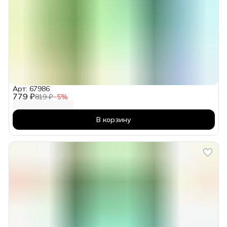
Арт: 67986
779 ₽
819 ₽
−
5
%
В корзину