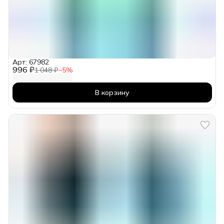
Арт: 67982
996 ₽
1 048 ₽
−
5
%
В корзину