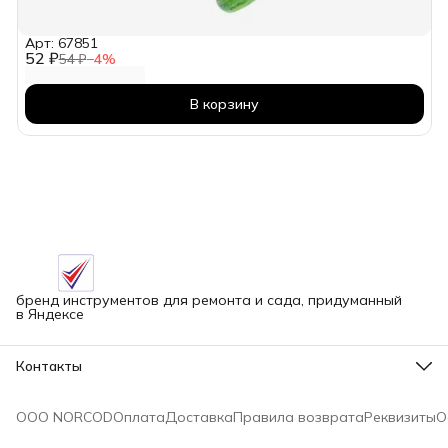
Арт: 67851
52 ₽
54 ₽
−
4
%
В корзину
бренд инструментов для ремонта и сада, придуманный
в Яндексе
Контакты
Адрес
г.Новосибирск улица Петухова, 51Бк16
ООО NORCOD
Оплата
Доставка
Правила возврата
Реквизиты
О
Телефон
8 (913) 758-42-50
Режим работы