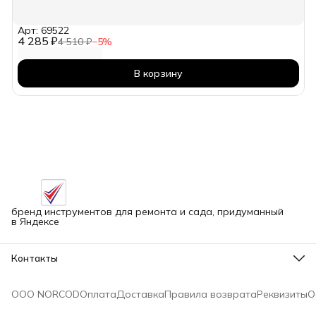
Арт: 69522
4 285 ₽
4 510 ₽
−
5
%
В корзину
бренд инструментов для ремонта и сада, придуманный
в Яндексе
Контакты
Адрес
г.Новосибирск улица Петухова, 51Бк16
ООО NORCOD
Оплата
Доставка
Правила возврата
Реквизиты
О
Телефон
8 (913) 758-42-50
Режим работы