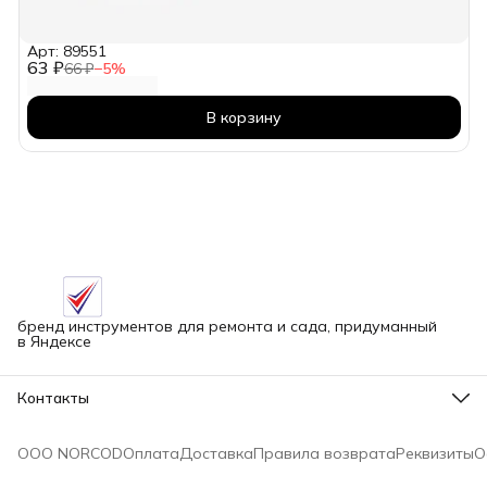
Арт: 89551
63 ₽
66 ₽
−
5
%
В корзину
бренд инструментов для ремонта и сада, придуманный
в Яндексе
Контакты
Адрес
г.Новосибирск улица Петухова, 51Бк16
ООО NORCOD
Оплата
Доставка
Правила возврата
Реквизиты
О
Телефон
8 (913) 758-42-50
Режим работы