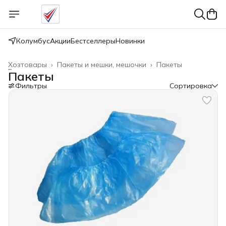
Колумбус
Акции
Бестселлеры
Новинки
Хозтовары
›
Пакеты и мешки, мешочки
›
Пакеты
Главная
›
Пакеты
Фильтры
Сортировка