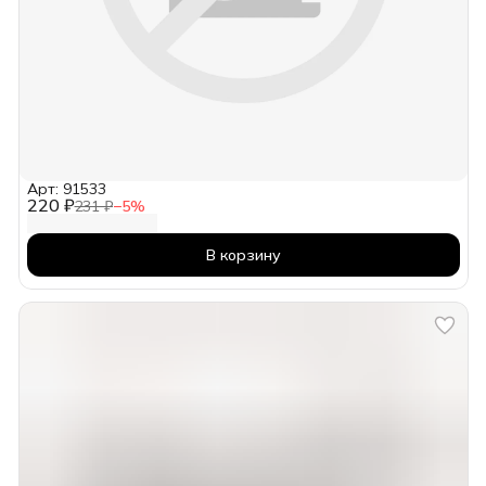
Арт: 91533
220 ₽
231 ₽
−
5
%
В корзину