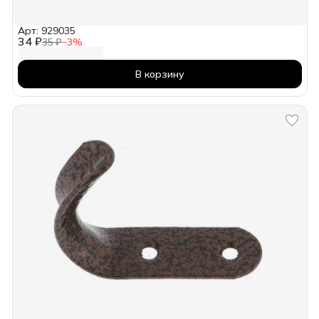
Арт: 929035
34 ₽
35 ₽
−
3
%
В корзину