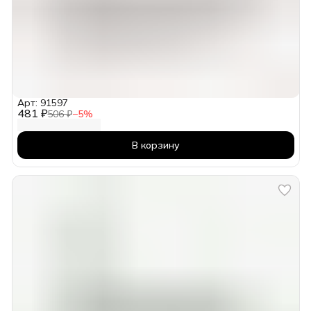
Арт: 91597
481 ₽
506 ₽
−
5
%
В корзину