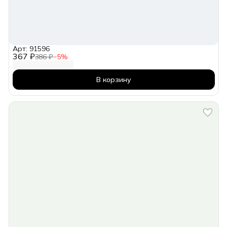
Арт: 91596
367 ₽
386 ₽
−
5
%
В корзину