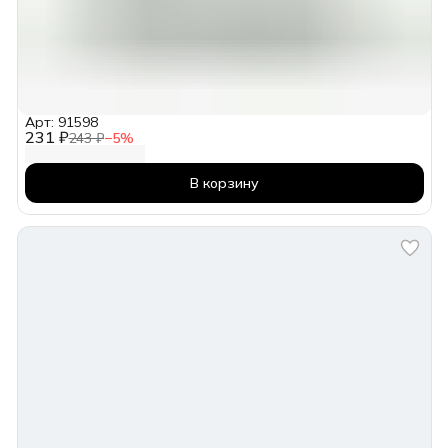
Арт: 91598
231 ₽
243 ₽
−
5
%
В корзину