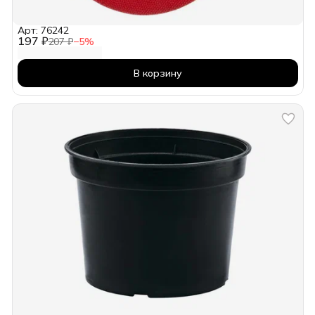
Арт: 76242
197 ₽
207 ₽
−
5
%
В корзину