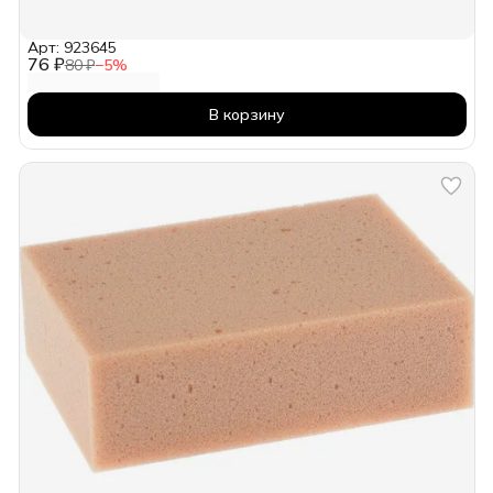
Арт: 923645
76 ₽
80 ₽
−
5
%
В корзину