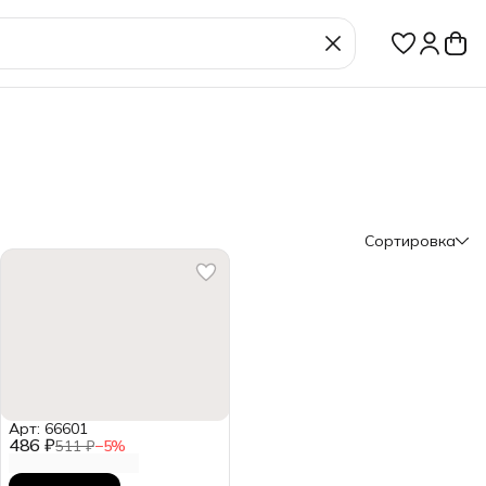
Сортировка
Арт: 66601
486 ₽
511 ₽
−
5
%