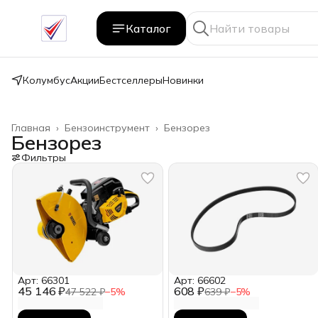
Каталог
Колумбус
Акции
Бестселлеры
Новинки
Главная
›
Бензоинструмент
›
Бензорез
Бензорез
Фильтры
Арт: 66301
Арт: 66602
45 146 ₽
608 ₽
47 522 ₽
−
5
%
639 ₽
−
5
%