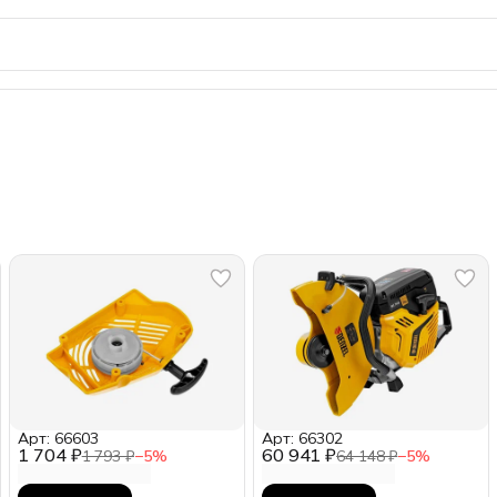
Арт: 66603
Арт: 66302
1 704 ₽
60 941 ₽
1 793 ₽
−
5
%
64 148 ₽
−
5
%