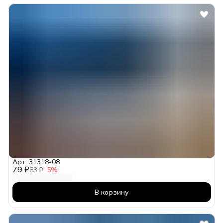
Арт: 31318-08
79 ₽
83 ₽
−
5
%
В корзину