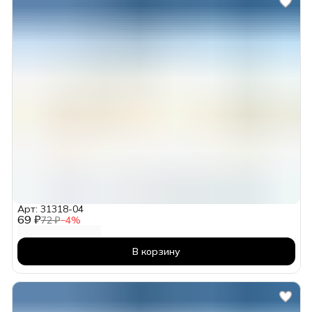
Арт: 31318-04
69 ₽
72 ₽
−
4
%
В корзину