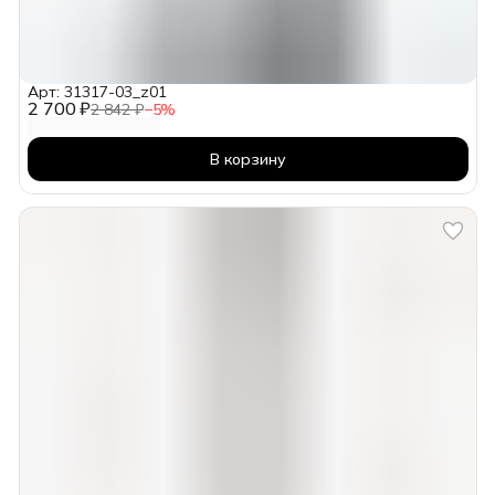
Арт: 31317-03_z01
2 700 ₽
2 842 ₽
−
5
%
В корзину