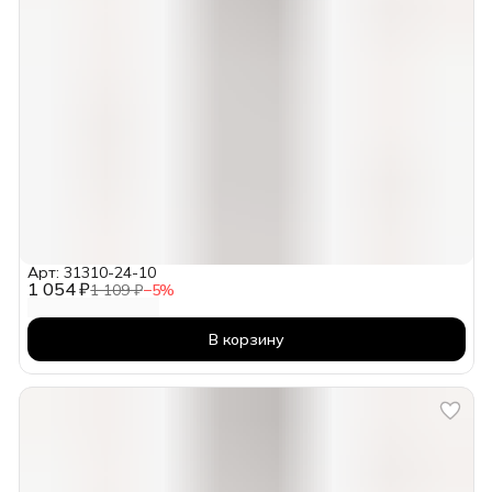
Арт: 31310-24-10
1 054 ₽
1 109 ₽
−
5
%
В корзину