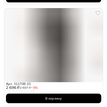
Арт: 311708-10
2 696 ₽
2 837 ₽
−
5
%
В корзину