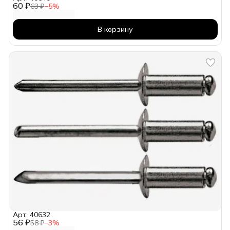
60 ₽
63 ₽
−
5
%
В корзину
Арт: 40632
56 ₽
58 ₽
−
3
%