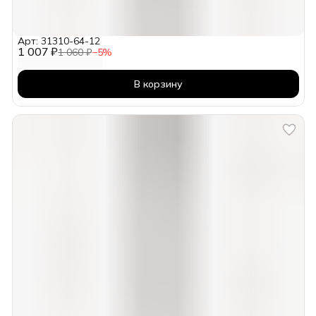
Арт: 31310-64-12
1 007 ₽
1 060 ₽
−
5
%
В корзину