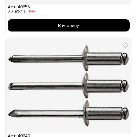
Арт: 40655
77 ₽
81 ₽
−
5
%
В корзину
Арт: 40640