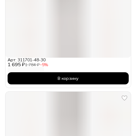
Арт: 311701-48-30
1 695 ₽
1 784 ₽
−
5
%
В корзину