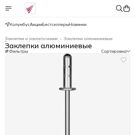
Колумбус
Акции
Бестселлеры
Новинки
Заклепки и заклепочники
›
Заклепки алюминиевые
Главная
›
Крепёжные изделия
›
Заклепки алюминиевые
Фильтры
Сортировка