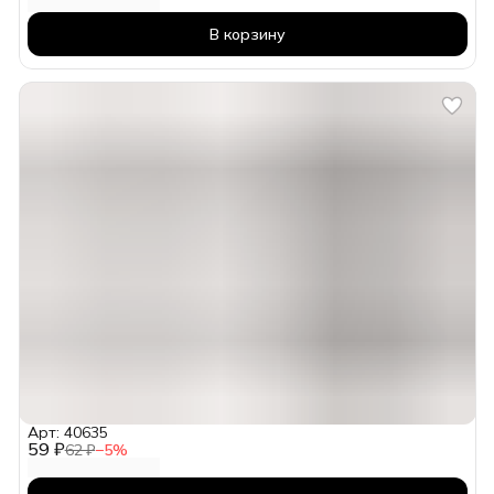
В корзину
Арт: 40635
59 ₽
62 ₽
−
5
%