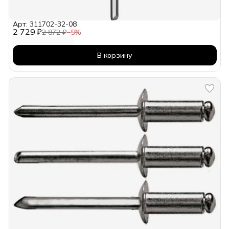
Арт: 311702-32-08
2 729 ₽
2 872 ₽
−
5
%
В корзину