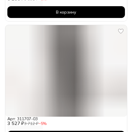
В корзину
Арт: 311707-03
3 527 ₽
3 712 ₽
−
5
%