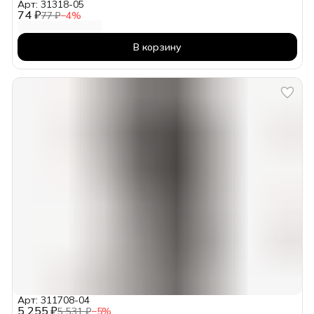
Арт: 31318-05
74 ₽
77 ₽
−
4
%
В корзину
Арт: 311708-04
5 255 ₽
5 531 ₽
−
5
%