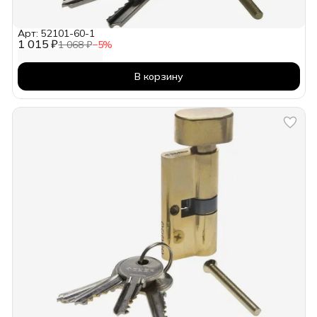
Арт: 52101-60-1
1 015 ₽
1 068 ₽
−
5
%
В корзину