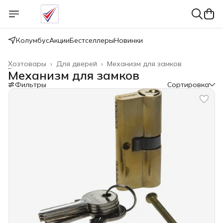
Колумбус
Акции
Бестселлеры
Новинки
Хозтовары
›
Для дверей
›
Механизм для замков
Главная
›
Механизм для замков
Фильтры
Сортировка