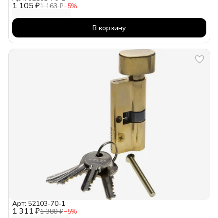
1 105 ₽
1 163 ₽
−
5
%
В корзину
Арт: 52103-70-1
1 311 ₽
1 380 ₽
−
5
%