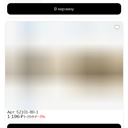
В корзину
Арт: 52101-80-1
1 196 ₽
1 258 ₽
−
5
%