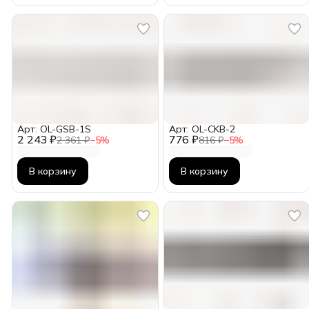
Арт: OL-GSB-1S
Арт: OL-CKB-2
2 243 ₽
776 ₽
2 361 ₽
−
5
%
816 ₽
−
5
%
В корзину
В корзину