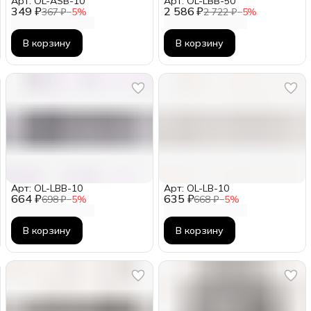
Арт: OL-ASB-10
Арт: OL-LBB-50
349 ₽
2 586 ₽
367 ₽
−
5
%
2 722 ₽
−
5
%
В корзину
В корзину
Арт: OL-LBB-10
Арт: OL-LB-10
664 ₽
635 ₽
698 ₽
−
5
%
668 ₽
−
5
%
В корзину
В корзину