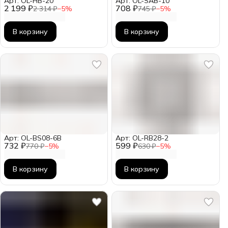
Арт: OL-HB-20
Арт: OL-SAB-10
2 199 ₽
708 ₽
2 314 ₽
−
5
%
745 ₽
−
5
%
В корзину
В корзину
Арт: OL-BS08-6B
Арт: OL-RB28-2
732 ₽
599 ₽
770 ₽
−
5
%
630 ₽
−
5
%
В корзину
В корзину