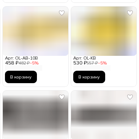
Арт: OL-AB-10B
Арт: OL-KB
458 ₽
530 ₽
482 ₽
−
5
%
557 ₽
−
5
%
В корзину
В корзину