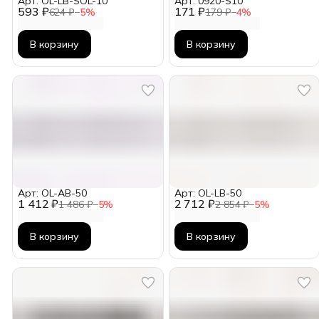
Арт: OL-LB-SOL-10
Арт: 0920-S10
593 ₽
171 ₽
624 ₽
−
5
%
179 ₽
−
4
%
В корзину
В корзину
Арт: OL-AB-50
Арт: OL-LB-50
1 412 ₽
2 712 ₽
1 486 ₽
−
5
%
2 854 ₽
−
5
%
В корзину
В корзину