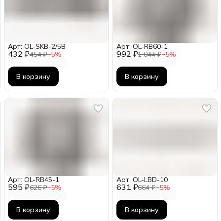
Арт: OL-SKB-2/5B
Арт: OL-RB60-1
432 ₽
992 ₽
454 ₽
−
5
%
1 044 ₽
−
5
%
В корзину
В корзину
Арт: OL-RB45-1
Арт: OL-LBD-10
595 ₽
631 ₽
626 ₽
−
5
%
664 ₽
−
5
%
В корзину
В корзину