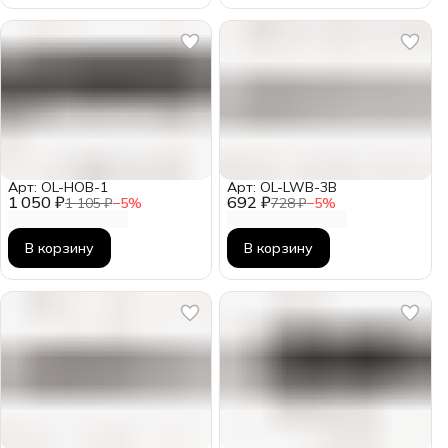
Арт: OL-HOB-1
Арт: OL-LWB-3B
1 050 ₽
692 ₽
1 105 ₽
−
5
%
728 ₽
−
5
%
В корзину
В корзину