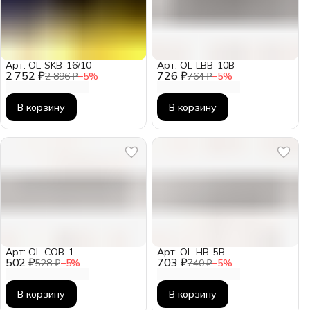
Арт: OL-SKB-16/10
Арт: OL-LBB-10B
2 752 ₽
726 ₽
2 896 ₽
−
5
%
764 ₽
−
5
%
В корзину
В корзину
Арт: OL-COB-1
Арт: OL-HB-5B
502 ₽
703 ₽
528 ₽
−
5
%
740 ₽
−
5
%
В корзину
В корзину