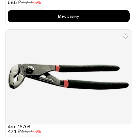
686 ₽
722 ₽
−
5
%
В корзину
Арт: 15708
471 ₽
495 ₽
−
5
%