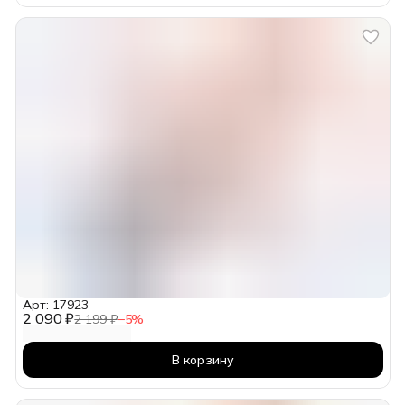
Арт: 17923
2 090 ₽
2 199 ₽
−
5
%
В корзину