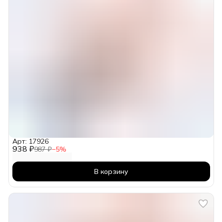
Арт: 17926
938 ₽
987 ₽
−
5
%
В корзину