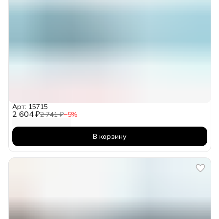
Арт: 15715
2 604 ₽
2 741 ₽
−
5
%
В корзину