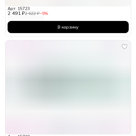
Арт: 15723
2 491 ₽
2 622 ₽
−
5
%
В корзину