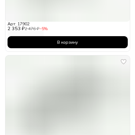
Арт: 17902
2 353 ₽
2 476 ₽
−
5
%
В корзину