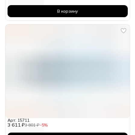
В корзину
Арт: 15711
3 611 ₽
3 801 ₽
−
5
%