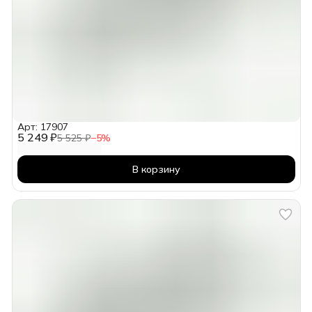
Арт: 17907
5 249 ₽
5 525 ₽
−
5
%
В корзину