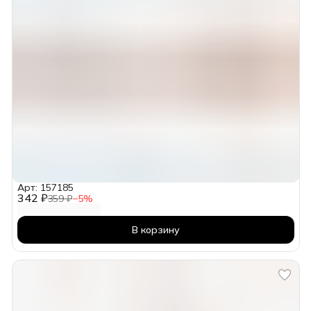
Арт: 157185
342 ₽
359 ₽
−
5
%
В корзину