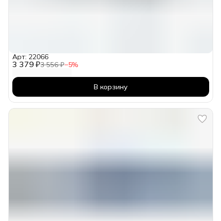
Арт: 22066
3 379 ₽
3 556 ₽
−
5
%
В корзину