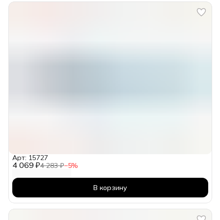
Арт: 15727
4 069 ₽
4 283 ₽
−
5
%
В корзину