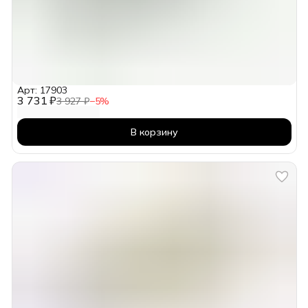
Арт: 17903
3 731 ₽
3 927 ₽
−
5
%
В корзину