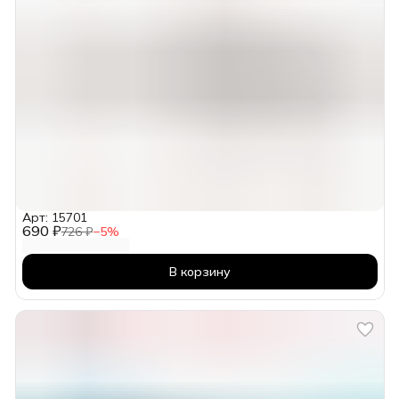
Арт: 15701
690 ₽
726 ₽
−
5
%
В корзину