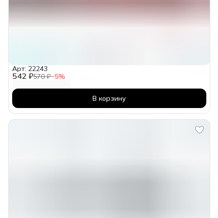
Арт: 22243
542 ₽
570 ₽
−
5
%
В корзину