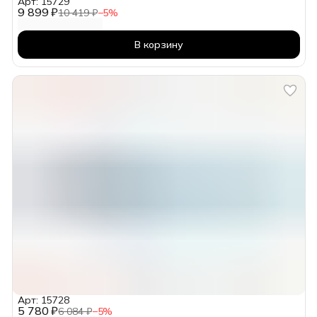
Арт: 15729
9 899 ₽
10 419 ₽
−
5
%
В корзину
Арт: 15728
5 780 ₽
6 084 ₽
−
5
%