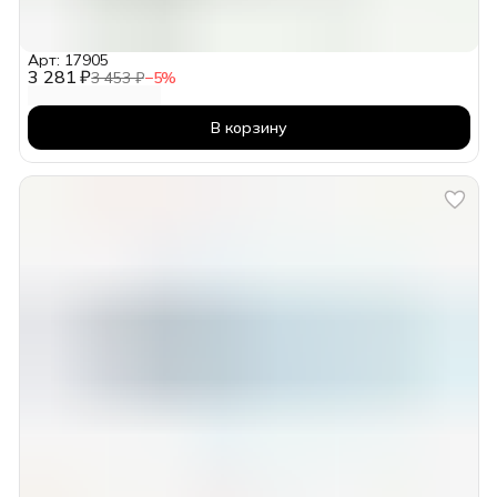
Арт: 17905
3 281 ₽
3 453 ₽
−
5
%
В корзину