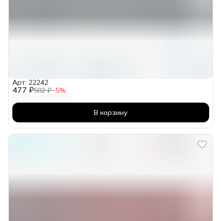
Арт: 22242
477 ₽
502 ₽
−
5
%
В корзину