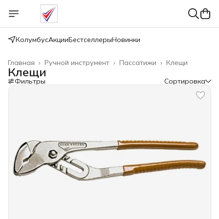
Колумбус
Акции
Бестселлеры
Новинки
Главная
›
Ручной инструмент
›
Пассатижи
›
Клещи
Клещи
Фильтры
Сортировка