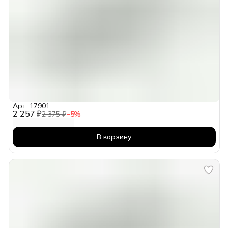
Арт: 17901
2 257 ₽
2 375 ₽
−
5
%
В корзину