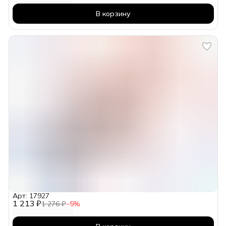
В корзину
Арт: 17927
1 213 ₽
1 276 ₽
−
5
%