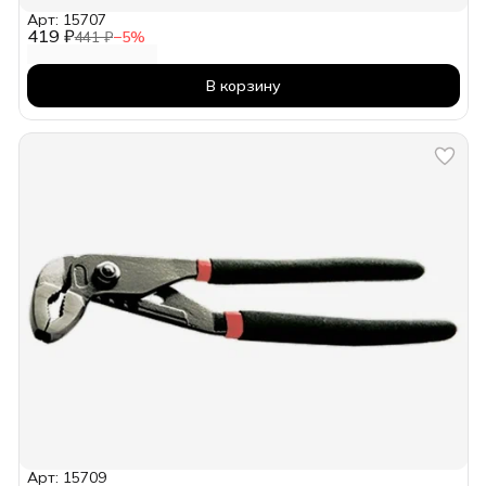
Арт: 15707
419 ₽
441 ₽
−
5
%
В корзину
Арт: 15709