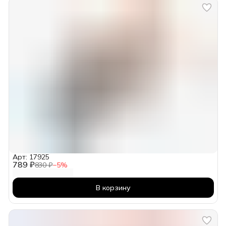
Арт: 17925
789 ₽
830 ₽
−
5
%
В корзину