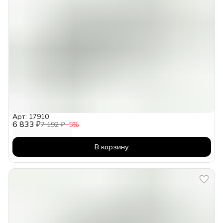
Арт: 17910
6 833 ₽
7 192 ₽
−
5
%
В корзину