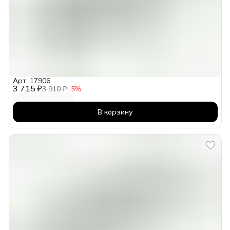
Арт: 17906
3 715 ₽
3 910 ₽
−
5
%
В корзину