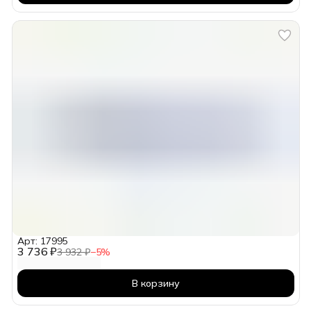
Арт: 17995
3 736 ₽
3 932 ₽
−
5
%
В корзину