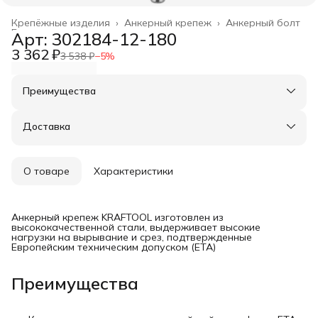
Крепёжные изделия
›
Анкерный крепеж
›
Анкерный болт
Главная
›
Арт: 302184-12-180
3 362 ₽
3 538 ₽
−
5
%
Преимущества
Оплата частями в Сплит
Доставка в пункты выдачи или до двери
Доставка
Удобный возврат
О товаре
Характеристики
Анкерный крепеж KRAFTOOL изготовлен из
высококачественной стали, выдерживает высокие
нагрузки на вырывание и срез, подтвержденные
Европейским техническим допуском (ETA)
Преимущества