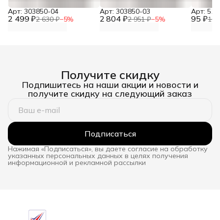
Арт: 303850-04
Арт: 303850-03
Арт: 510
2 499 ₽
2 804 ₽
95 ₽
2 630 ₽
−
5
%
2 951 ₽
−
5
%
100
Получите скидку
Подпишитесь на наши акции и новости и
получите скидку на следующий заказ
Подписаться
Нажимая «Подписаться», вы даете согласие на обработку
указанных персональных данных в целях получения
информационной и рекламной рассылки