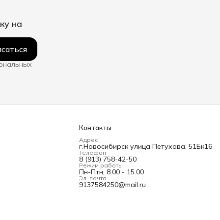
ку на
саться
сональных
Контакты
Адрес
г.Новосибирск улица Петухова, 51Бк16
Телефон
8 (913) 758-42-50
Режим работы
Пн-Птн, 8.00 - 15.00
Эл. почта
9137584250@mail.ru