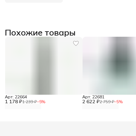
Похожие товары
Арт: 22664
Арт: 22681
1 178 ₽
2 622 ₽
1 239 ₽
−
5
%
2 759 ₽
−
5
%