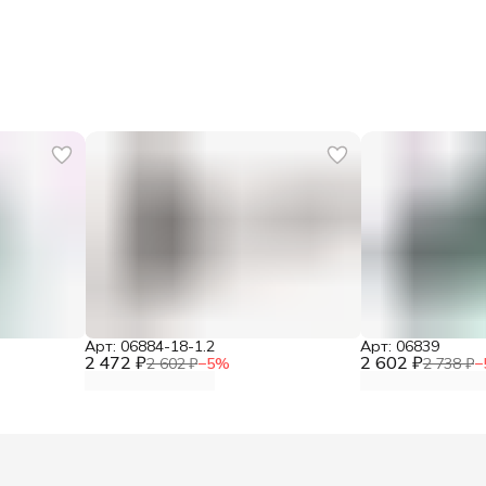
В
Г
С
Арт: 06884-18-1.2
Арт: 06839
2 472 ₽
2 602 ₽
2 602 ₽
−
5
%
2 738 ₽
−