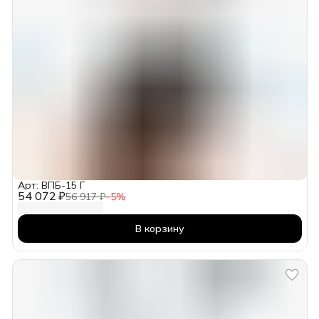
Арт: ВПБ-15 Г
54 072 ₽
56 917 ₽
−
5
%
В корзину