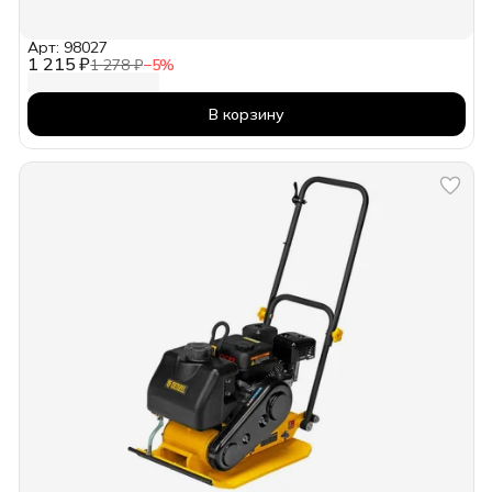
Арт: 98027
1 215 ₽
1 278 ₽
−
5
%
В корзину