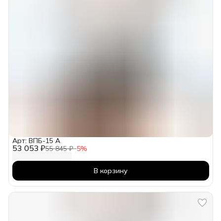
Арт: ВПБ-15 А
53 053 ₽
55 845 ₽
−
5
%
В корзину