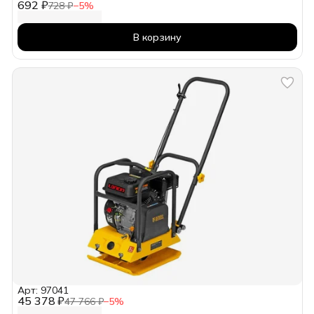
692 ₽
728 ₽
−
5
%
В корзину
Арт: 97041
45 378 ₽
47 766 ₽
−
5
%