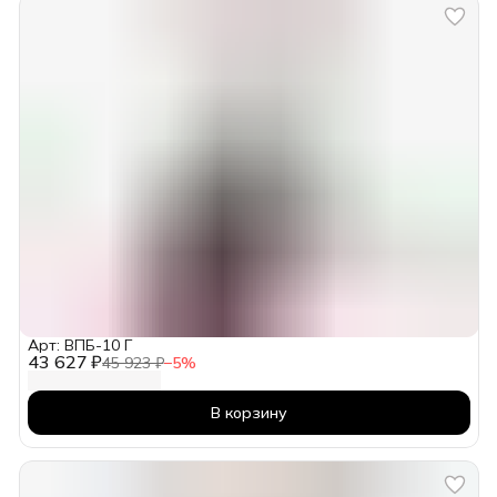
Арт: ВПБ-10 Г
43 627 ₽
45 923 ₽
−
5
%
В корзину