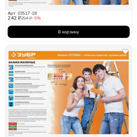
Арт: 03517-18
242 ₽
254 ₽
−
5
%
В корзину