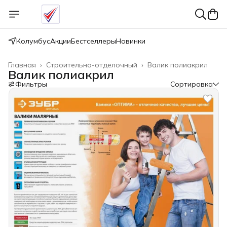
Колумбус
Акции
Бестселлеры
Новинки
Главная
›
Строительно-отделочный
›
Валик полиакрил
Валик полиакрил
Фильтры
Сортировка