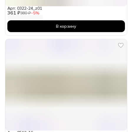
Арт: 0322-24_z01
361 ₽
380 ₽
−
5
%
В корзину