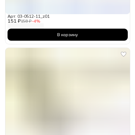
Арт: 03-0512-11_z01
151 ₽
158 ₽
−
4
%
В корзину