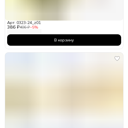
Арт: 0323-24_z01
386 ₽
406 ₽
−
5
%
В корзину