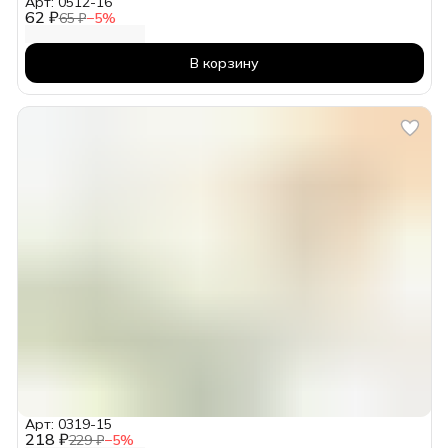
Арт: 0512-16
62 ₽
65 ₽
−
5
%
В корзину
Арт: 0319-15
218 ₽
229 ₽
−
5
%