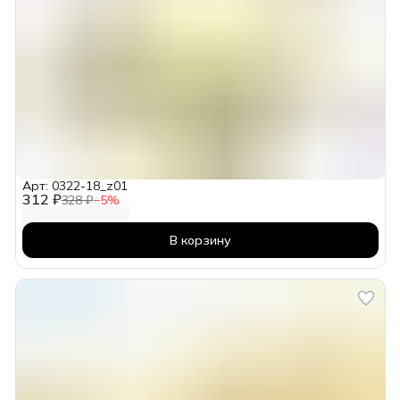
Арт: 0322-18_z01
312 ₽
328 ₽
−
5
%
В корзину