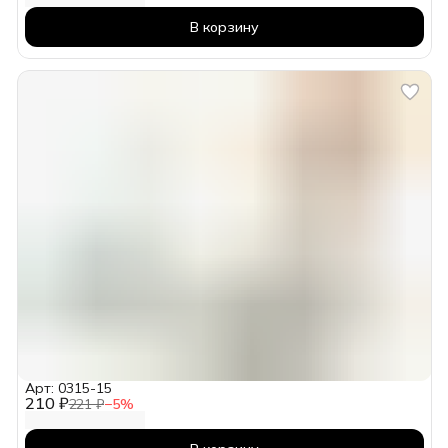
В корзину
Арт: 0315-15
210 ₽
221 ₽
−
5
%