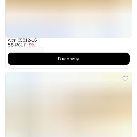
Арт: 05812-16
58 ₽
61 ₽
−
5
%
В корзину