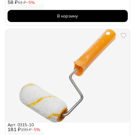
58 ₽
61 ₽
−
5
%
В корзину
Арт: 0315-10
181 ₽
190 ₽
−
5
%