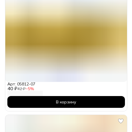
Арт: 05812-07
40 ₽
42 ₽
−
5
%
В корзину