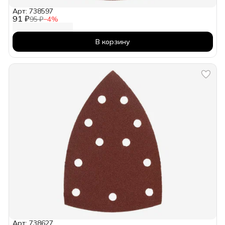
Арт: 738597
91 ₽
95 ₽
−
4
%
В корзину
Арт: 738627