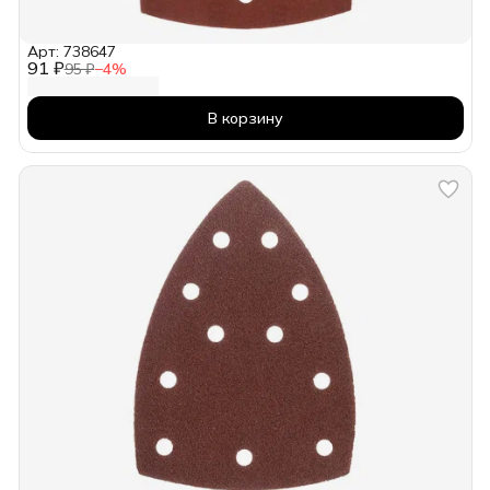
Арт: 738647
91 ₽
95 ₽
−
4
%
В корзину