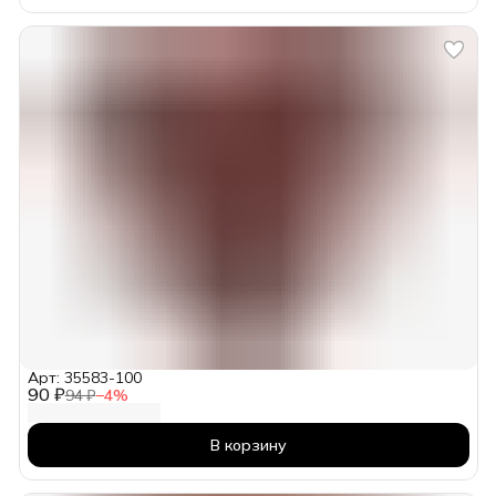
Арт: 35583-100
90 ₽
94 ₽
−
4
%
В корзину