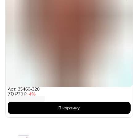
Арт: 35460-320
70 ₽
73 ₽
−
4
%
В корзину