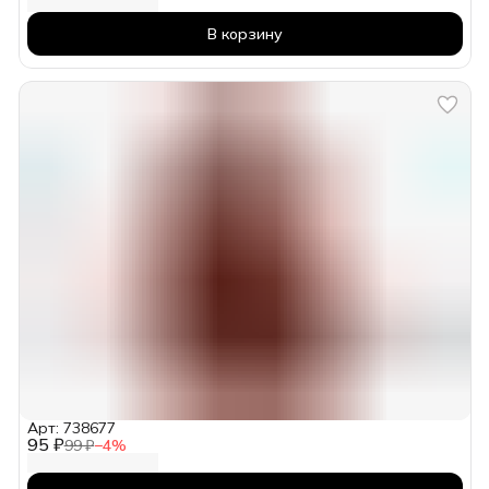
В корзину
Арт: 738677
95 ₽
99 ₽
−
4
%