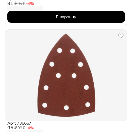
91 ₽
95 ₽
−
4
%
В корзину
Арт: 738667
95 ₽
99 ₽
−
4
%