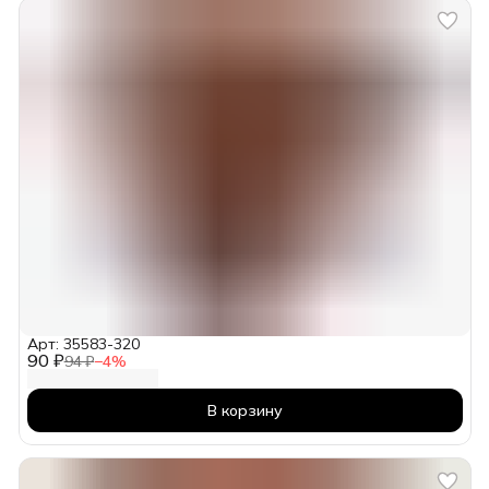
Арт: 35583-320
90 ₽
94 ₽
−
4
%
В корзину