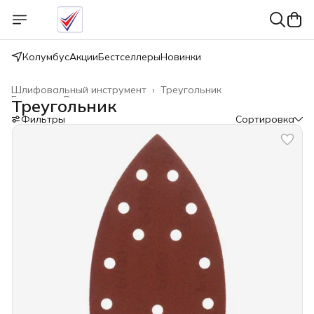
Колумбус
Акции
Бестселлеры
Новинки
Шлифовальный инструмент
›
Треугольник
Главная
›
Расходные материалы
›
Треугольник
Фильтры
Сортировка