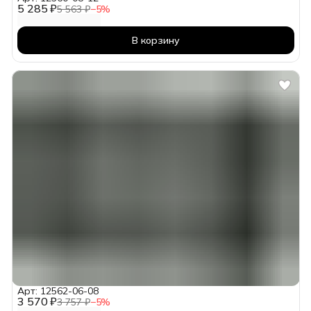
5 285 ₽
5 563 ₽
−
5
%
В корзину
Арт: 12562-06-08
3 570 ₽
3 757 ₽
−
5
%