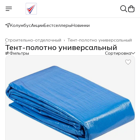
Колумбус
Акции
Бестселлеры
Новинки
Строительно-отделочный
›
Тент-полотно универсальный
Главная
›
Тент-полотно универсальный
Фильтры
Сортировка