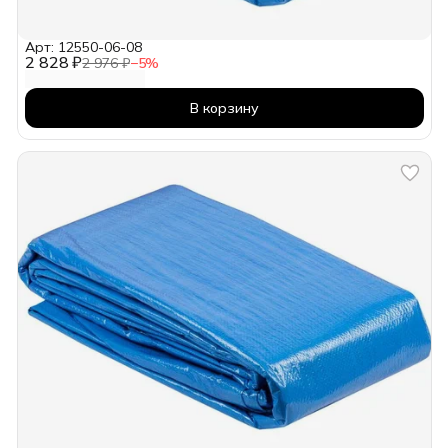
Арт: 12550-06-08
2 828 ₽
2 976 ₽
−
5
%
В корзину