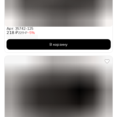
Арт: 35742-125
218 ₽
229 ₽
−
5
%
В корзину