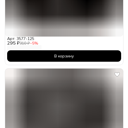
Арт: 3577-125
295 ₽
310 ₽
−
5
%
В корзину