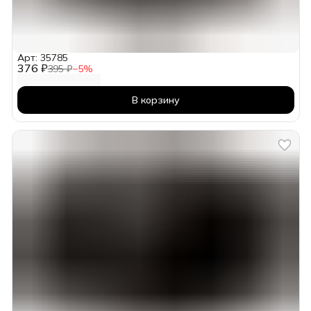
Арт: 35785
376 ₽
395 ₽
−
5
%
В корзину