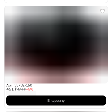
Арт: 35782-150
451 ₽
474 ₽
−
5
%
В корзину