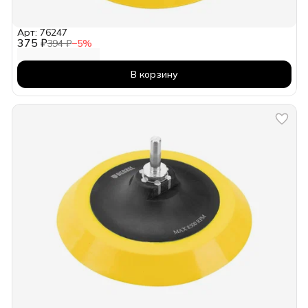
Арт: 76247
375 ₽
394 ₽
−
5
%
В корзину