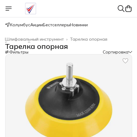
Колумбус
Акции
Бестселлеры
Новинки
Шлифовальный инструмент
›
Тарелка опорная
Главная
›
Расходные материалы
›
Тарелка опорная
Фильтры
Сортировка