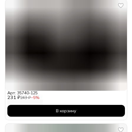
Арт: 35740-125
231 ₽
243 ₽
−
5
%
В корзину