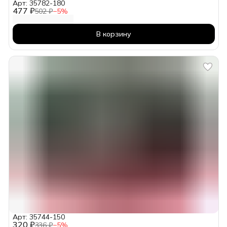
Арт: 35782-180
477 ₽
502 ₽
−
5
%
В корзину
Арт: 35744-150
320 ₽
336 ₽
−
5
%