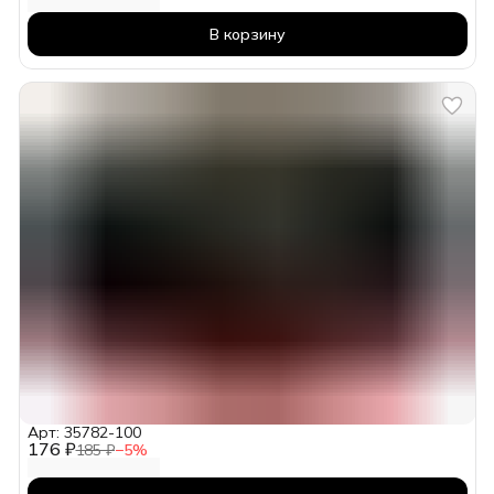
В корзину
Арт: 35782-100
176 ₽
185 ₽
−
5
%