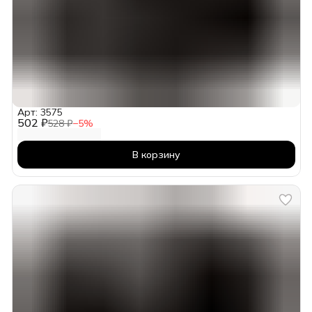
Арт: 3575
502 ₽
528 ₽
−
5
%
В корзину