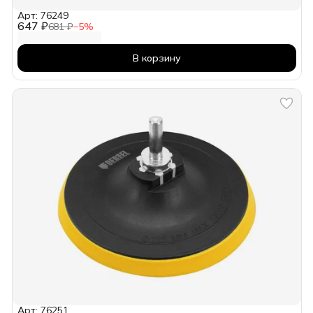
Арт: 76249
647 ₽
681 ₽
−
5
%
В корзину
Арт: 76251