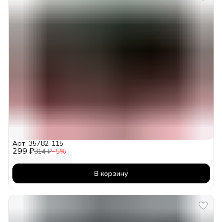
Арт: 35782-115
299 ₽
314 ₽
−
5
%
В корзину