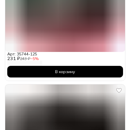
Арт: 35744-125
231 ₽
243 ₽
−
5
%
В корзину