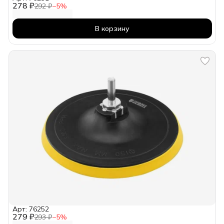
278 ₽
292 ₽
−
5
%
В корзину
Арт: 76252
279 ₽
293 ₽
−
5
%