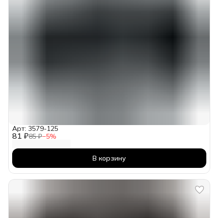
Арт: 3579-125
81 ₽
85 ₽
−
5
%
В корзину