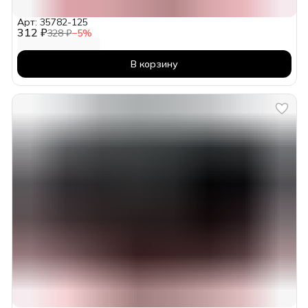
Арт: 35782-125
312 ₽
328 ₽
−
5
%
В корзину