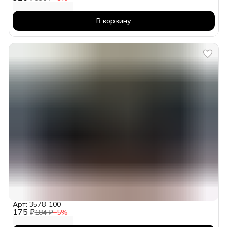
В корзину
Арт: 3578-100
175 ₽
184 ₽
−
5
%