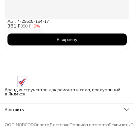
Арт: 4-29605-184-17
361 ₽
380 ₽
−
5
%
В корзину
бренд инструментов для ремонта и сада, придуманный
в Яндексе
Контакты
Адрес
г.Новосибирск улица Петухова, 51Бк16
ООО NORCOD
Оплата
Доставка
Правила возврата
Реквизиты
О
Телефон
8 (913) 758-42-50
Режим работы