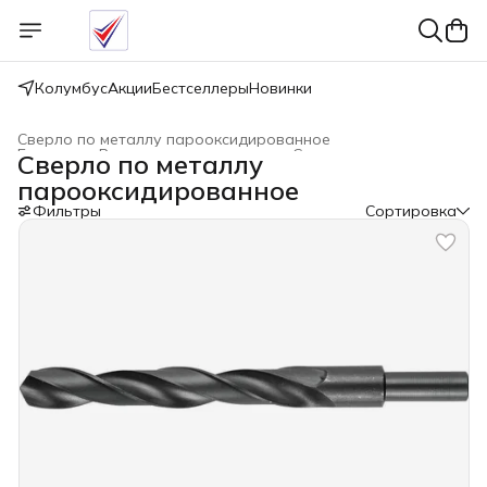
Колумбус
Акции
Бестселлеры
Новинки
Сверло по металлу парооксидированное
Главная
›
Расходные материалы
›
Сверло по металлу
›
Сверло по металлу
парооксидированное
Фильтры
Сортировка