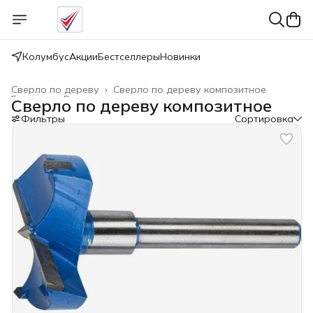
Колумбус
Акции
Бестселлеры
Новинки
Сверло по дереву
›
Сверло по дереву композитное
Главная
›
Расходные материалы
›
Сверло по дереву композитное
Фильтры
Сортировка