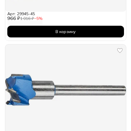
Арт: 29945-45
966 ₽
1 016 ₽
−
5
%
В корзину