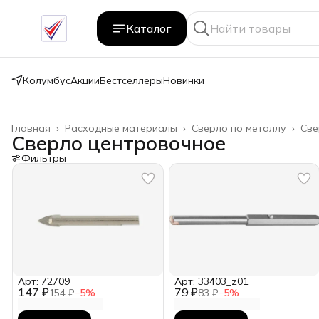
Каталог
Колумбус
Акции
Бестселлеры
Новинки
Главная
›
Расходные материалы
›
Сверло по металлу
›
Све
Сверло центровочное
Фильтры
Арт: 72709
Арт: 33403_z01
147 ₽
79 ₽
154 ₽
−
5
%
83 ₽
−
5
%