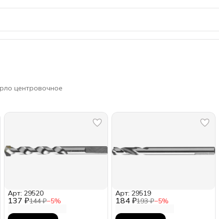
рло центровочное
Арт: 29520
Арт: 29519
137 ₽
184 ₽
144 ₽
−
5
%
193 ₽
−
5
%