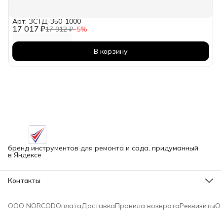
Арт: ЗСТД-350-1000
17 017 ₽
17 912 ₽
−
5
%
В корзину
бренд инструментов для ремонта и сада, придуманный
в Яндексе
Контакты
Адрес
г.Новосибирск улица Петухова, 51Бк16
ООО NORCOD
Оплата
Доставка
Правила возврата
Реквизиты
О
Телефон
8 (913) 758-42-50
Режим работы