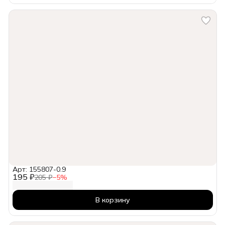
Арт: 155807-0.9
195 ₽
205 ₽
−
5
%
В корзину