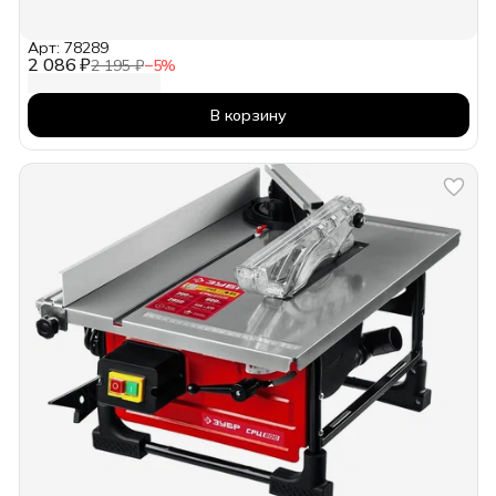
Арт: 78289
2 086 ₽
2 195 ₽
−
5
%
В корзину