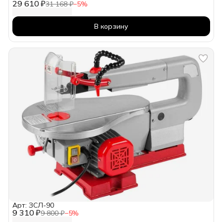
29 610 ₽
31 168 ₽
−
5
%
В корзину
Арт: ЗСЛ-90
9 310 ₽
9 800 ₽
−
5
%