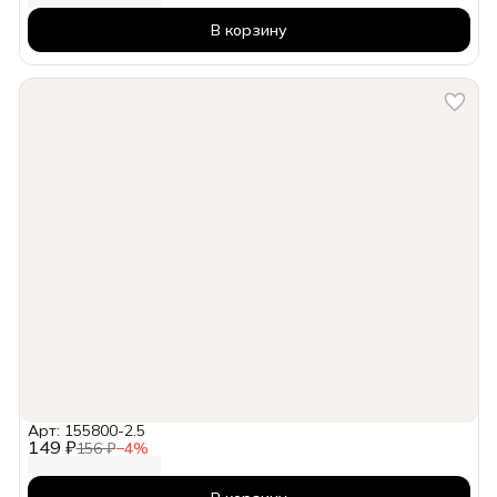
В корзину
Арт: 155800-2.5
149 ₽
156 ₽
−
4
%