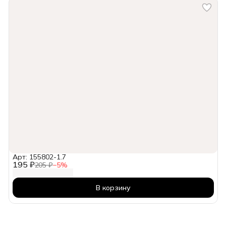
Арт: 155802-1.7
195 ₽
205 ₽
−
5
%
В корзину