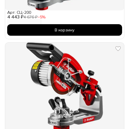
Арт: СЦ-200
4 443 ₽
4 676 ₽
−
5
%
В корзину