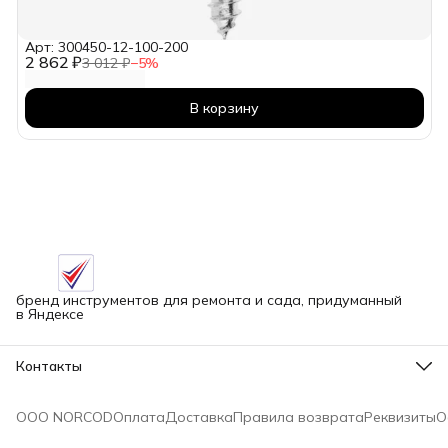
Арт: 300450-12-100-200
2 862 ₽
3 012 ₽
−
5
%
В корзину
бренд инструментов для ремонта и сада, придуманный
в Яндексе
Контакты
Адрес
г.Новосибирск улица Петухова, 51Бк16
ООО NORCOD
Оплата
Доставка
Правила возврата
Реквизиты
О
Телефон
8 (913) 758-42-50
Режим работы