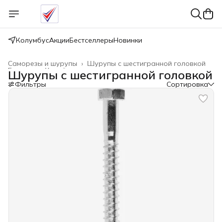
Колумбус
Акции
Бестселлеры
Новинки
Саморезы и шурупы
›
Шурупы с шестигранной головкой
Главная
›
Крепёжные изделия
›
Шурупы с шестигранной головкой
Фильтры
Сортировка