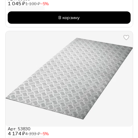
1 045 ₽
1 100 ₽
−
5
%
В корзину
Арт: 53830
4 174 ₽
4 393 ₽
−
5
%