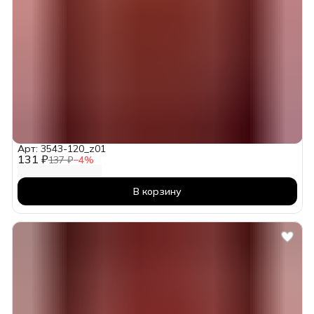
Арт: 3543-120_z01
131 ₽
137 ₽
−
4
%
В корзину