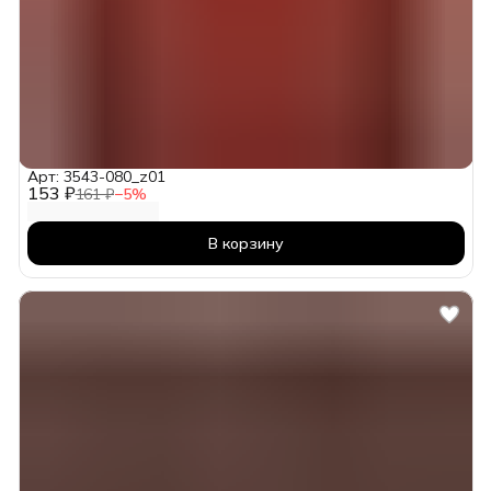
Арт: 3543-080_z01
153 ₽
161 ₽
−
5
%
В корзину