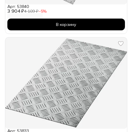
Арт: 53840
3 904 ₽
4 109 ₽
−
5
%
В корзину
Арт: 53833