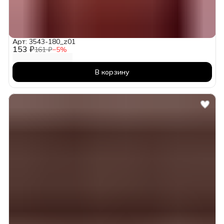
Арт: 3543-180_z01
153 ₽
161 ₽
−
5
%
В корзину