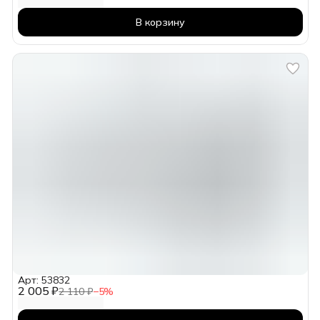
В корзину
Арт: 53832
2 005 ₽
2 110 ₽
−
5
%