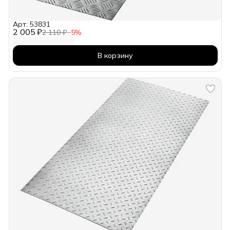
Арт: 53831
2 005 ₽
2 110 ₽
−
5
%
В корзину