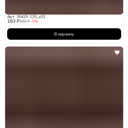
Арт: 35425-120_z01
183 ₽
192 ₽
−
5
%
В корзину