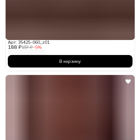
Арт: 35425-060_z01
188 ₽
197 ₽
−
5
%
В корзину