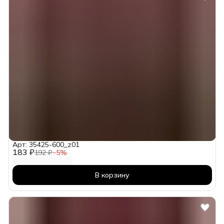
Арт: 35425-600_z01
183 ₽
192 ₽
−
5
%
В корзину