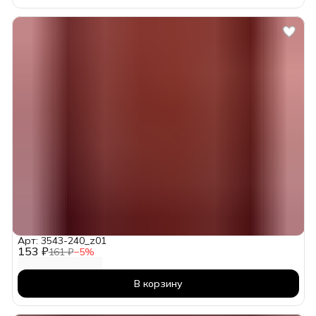
Арт: 3543-240_z01
153 ₽
161 ₽
−
5
%
В корзину