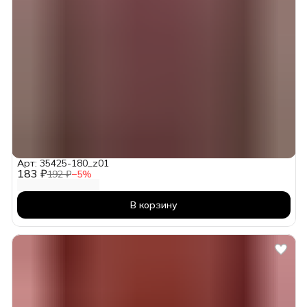
Арт: 35425-180_z01
183 ₽
192 ₽
−
5
%
В корзину