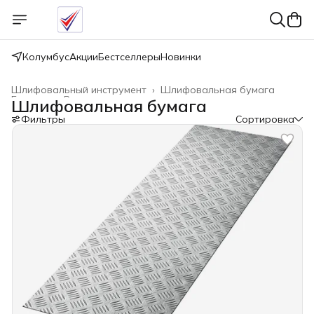
Колумбус
Акции
Бестселлеры
Новинки
Шлифовальный инструмент
›
Шлифовальная бумага
Главная
›
Расходные материалы
›
Шлифовальная бумага
Фильтры
Сортировка