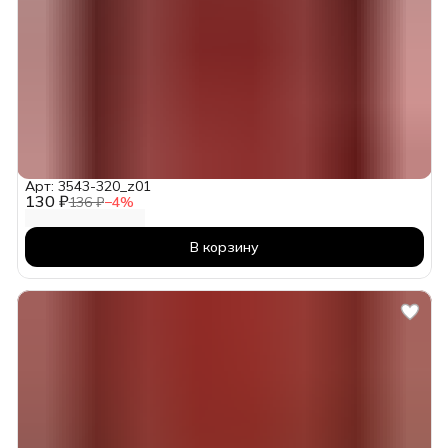
Арт: 3543-320_z01
130 ₽
136 ₽
−
4
%
В корзину