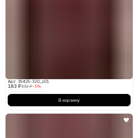
Арт: 35425-320_z01
183 ₽
192 ₽
−
5
%
В корзину