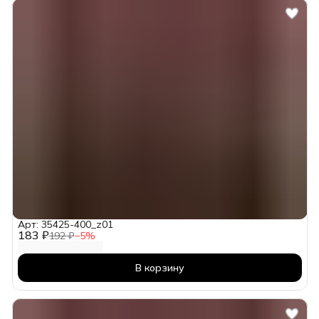
Арт: 35425-400_z01
183 ₽
192 ₽
−
5
%
В корзину