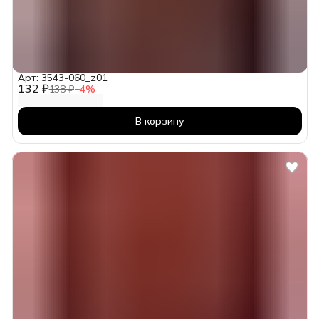
Арт: 3543-060_z01
132 ₽
138 ₽
−
4
%
В корзину