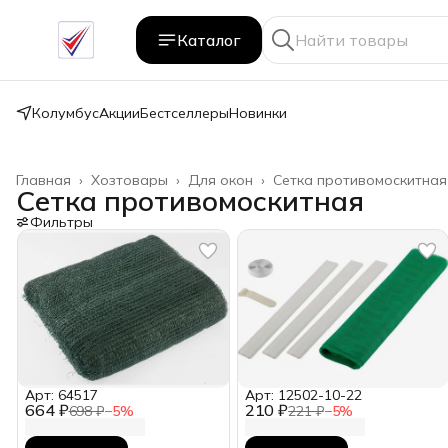
Каталог
Колумбус
Акции
Бестселлеры
Новинки
Главная
›
Хозтовары
›
Для окон
›
Сетка противомоскитная
Сетка противомоскитная
Фильтры
Арт: 64517
Арт: 12502-10-22
664 ₽
210 ₽
698 ₽
−
5
%
221 ₽
−
5
%