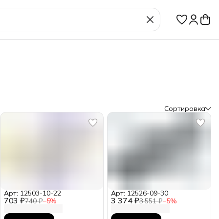
Сортировка
Арт: 12503-10-22
Арт: 12526-09-30
703 ₽
3 374 ₽
740 ₽
−
5
%
3 551 ₽
−
5
%