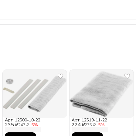
Арт: 12500-10-22
Арт: 12519-11-22
235 ₽
224 ₽
247 ₽
−
5
%
235 ₽
−
5
%