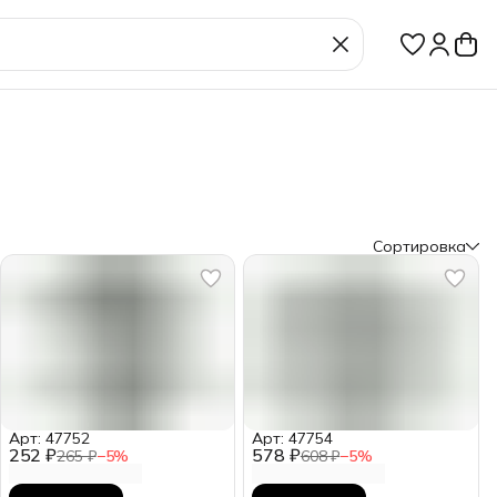
Сортировка
Арт: 47752
Арт: 47754
252 ₽
578 ₽
265 ₽
−
5
%
608 ₽
−
5
%