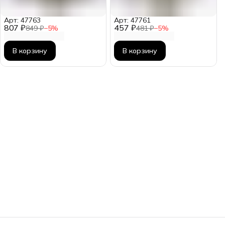
Арт: 47763
Арт: 47761
807 ₽
457 ₽
849 ₽
−
5
%
481 ₽
−
5
%
В корзину
В корзину