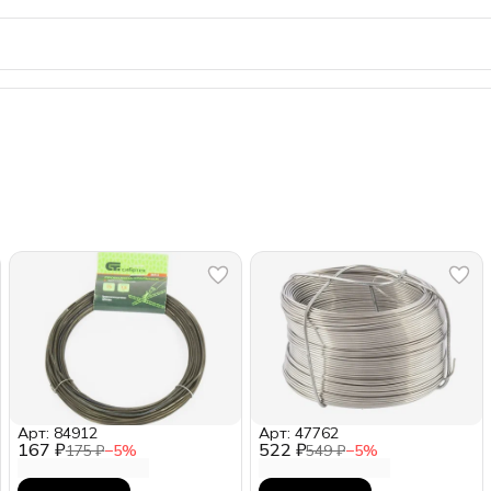
Арт: 84912
Арт: 47762
167 ₽
522 ₽
175 ₽
−
5
%
549 ₽
−
5
%