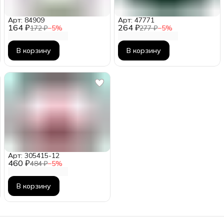
Арт: 84909
Арт: 47771
164 ₽
264 ₽
172 ₽
−
5
%
277 ₽
−
5
%
В корзину
В корзину
Арт: 305415-12
460 ₽
484 ₽
−
5
%
В корзину