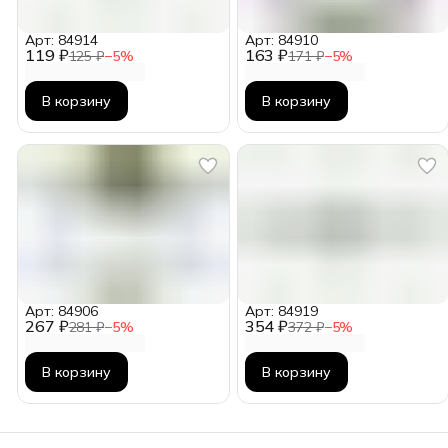
Арт: 84914
Арт: 84910
119 ₽
163 ₽
125 ₽
−
5
%
171 ₽
−
5
%
В корзину
В корзину
Арт: 84906
Арт: 84919
267 ₽
354 ₽
281 ₽
−
5
%
372 ₽
−
5
%
В корзину
В корзину