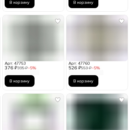
В корзину
В корзину
Арт: 47753
Арт: 47760
376 ₽
526 ₽
395 ₽
−
5
%
553 ₽
−
5
%
В корзину
В корзину