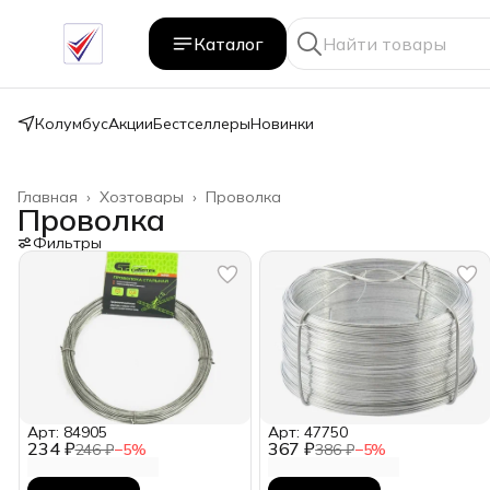
Каталог
Колумбус
Акции
Бестселлеры
Новинки
Главная
›
Хозтовары
›
Проволка
Проволка
Фильтры
Арт: 84905
Арт: 47750
234 ₽
367 ₽
246 ₽
−
5
%
386 ₽
−
5
%