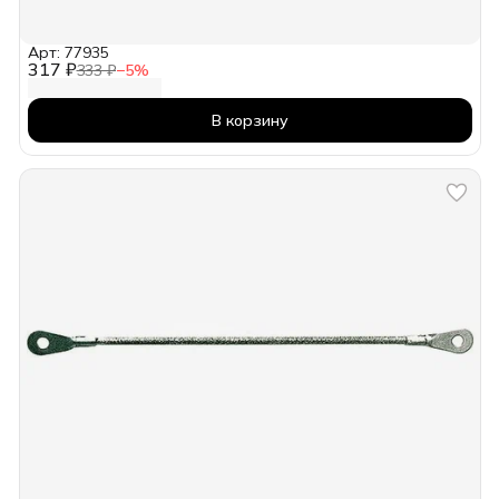
Арт: 77935
317 ₽
333 ₽
−
5
%
В корзину