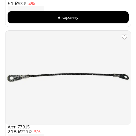
51 ₽
53 ₽
−
4
%
В корзину
Арт: 77915
218 ₽
229 ₽
−
5
%