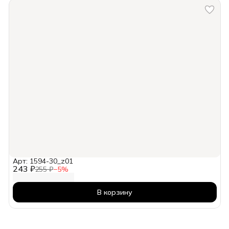
Арт: 1594-30_z01
243 ₽
255 ₽
−
5
%
В корзину