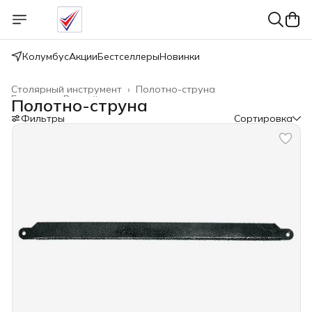
Колумбус
Акции
Бестселлеры
Новинки
Столярный инструмент
›
Полотно-струна
Главная
›
Ручной инструмент
›
Полотно-струна
Фильтры
Сортировка