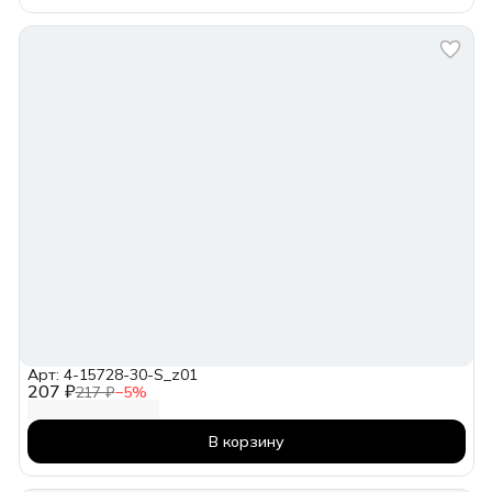
Арт: 4-15728-30-S_z01
207 ₽
217 ₽
−
5
%
В корзину