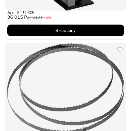
Арт: ЗПЛ-305
36 015 ₽
37 910 ₽
−
5
%
В корзину