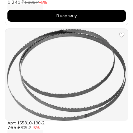
1 241 ₽
1 306 ₽
−
5
%
В корзину
Арт: 155810-190-2
765 ₽
805 ₽
−
5
%