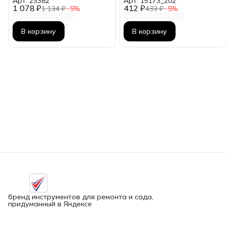
Арт: 23382
Арт: 15173_z02
1 078 ₽
412 ₽
1 134 ₽
−
5
%
433 ₽
−
5
%
В корзину
В корзину
бренд инструментов для ремонта и сада,
придуманный в Яндексе