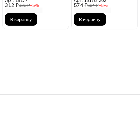
Арт: 15177
Арт: 15178_z02
312 ₽
574 ₽
328 ₽
−
5
%
604 ₽
−
5
%
В корзину
В корзину