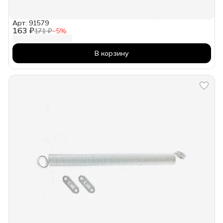
Арт: 91579
163 ₽
171 ₽
−
5
%
В корзину