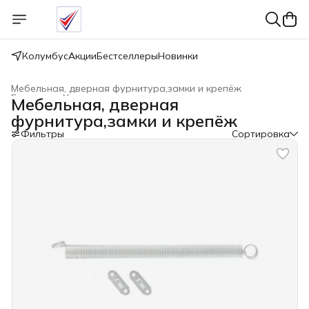
Колумбус
Акции
Бестселлеры
Новинки
Мебельная, дверная фурнитура,замки и крепёж
Главная
›
Хозтовары
›
Мебельная, дверная
фурнитура,замки и крепёж
Фильтры
Сортировка