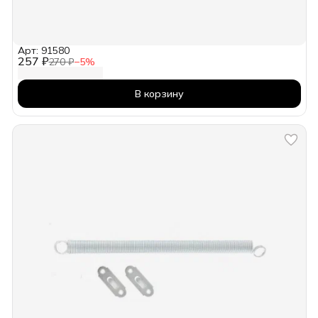
Арт: 91580
257 ₽
270 ₽
−
5
%
В корзину