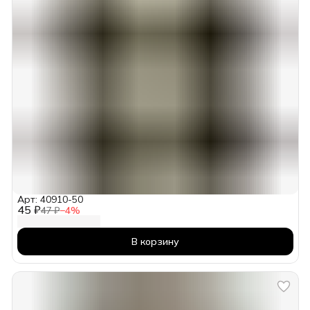
Арт: 40910-50
45 ₽
47 ₽
−
4
%
В корзину