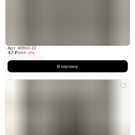
Арт: 40910-22
47 ₽
49 ₽
−
4
%
В корзину