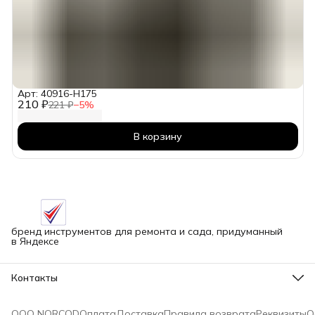
Арт: 40916-H175
210 ₽
221 ₽
−
5
%
В корзину
бренд инструментов для ремонта и сада, придуманный
в Яндексе
Контакты
Адрес
г.Новосибирск улица Петухова, 51Бк16
ООО NORCOD
Оплата
Доставка
Правила возврата
Реквизиты
О
Телефон