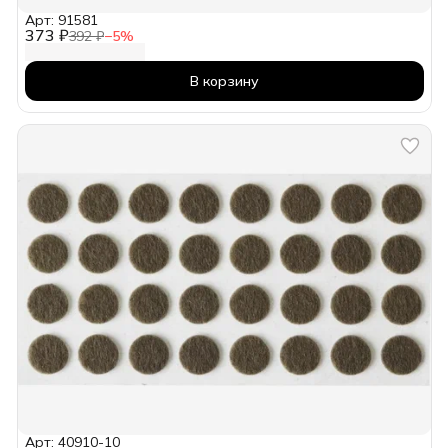
Арт: 91581
373 ₽
392 ₽
−
5
%
В корзину
Арт: 40910-10