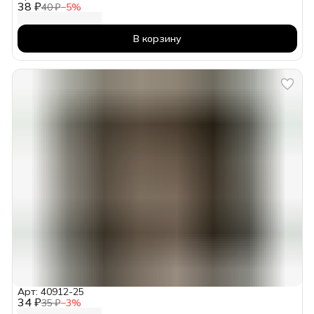
38 ₽
40 ₽
−
5
%
В корзину
Арт: 40912-25
34 ₽
35 ₽
−
3
%