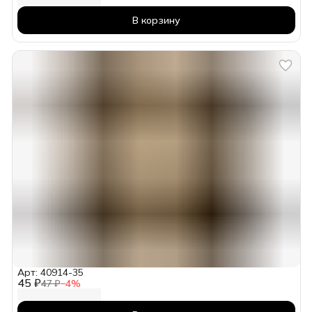
В корзину
Арт: 40914-35
45 ₽
47 ₽
−
4
%