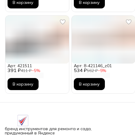
В корзину
В корзину
Арт: 421511
Арт: 8-421146_z01
391 ₽
534 ₽
411 ₽
−
5
%
562 ₽
−
5
%
В корзину
В корзину
бренд инструментов для ремонта и сада,
придуманный в Яндексе