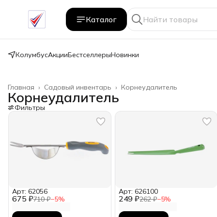
Каталог
Колумбус
Акции
Бестселлеры
Новинки
Главная
›
Садовый инвентарь
›
Корнеудалитель
Корнеудалитель
Фильтры
Арт: 62056
Арт: 626100
675 ₽
249 ₽
710 ₽
−
5
%
262 ₽
−
5
%