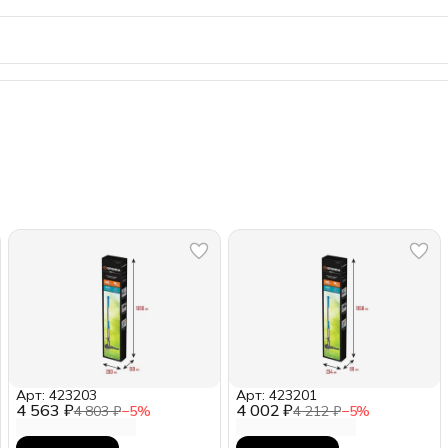
Арт: 423203
Арт: 423201
4 563 ₽
4 002 ₽
4 803 ₽
−
5
%
4 212 ₽
−
5
%