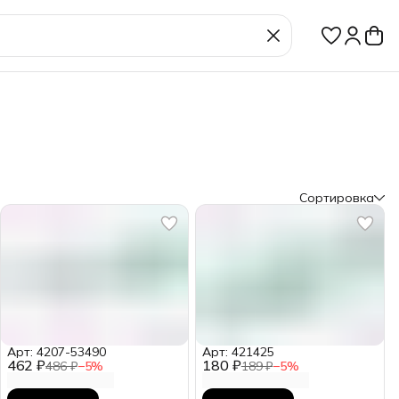
Сортировка
Арт: 4207-53490
Арт: 421425
462 ₽
180 ₽
486 ₽
−
5
%
189 ₽
−
5
%