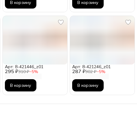
В корзину
В корзину
Арт: 8-421446_z01
Арт: 8-421246_z01
295 ₽
287 ₽
310 ₽
−
5
%
302 ₽
−
5
%
В корзину
В корзину