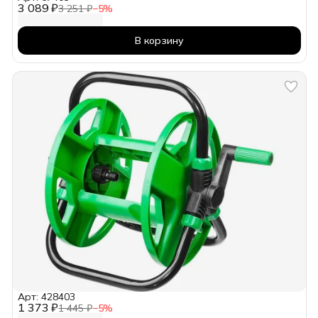
3 089 ₽
3 251 ₽
−
5
%
В корзину
Арт: 428403
1 373 ₽
1 445 ₽
−
5
%