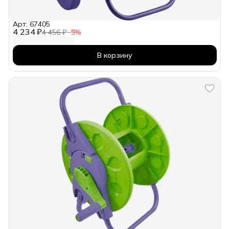
Арт: 67405
4 234 ₽
4 456 ₽
−
5
%
В корзину