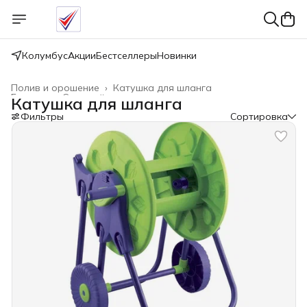
Колумбус
Акции
Бестселлеры
Новинки
Полив и орошение
›
Катушка для шланга
Главная
›
Садовый инвентарь
›
Катушка для шланга
Фильтры
Сортировка