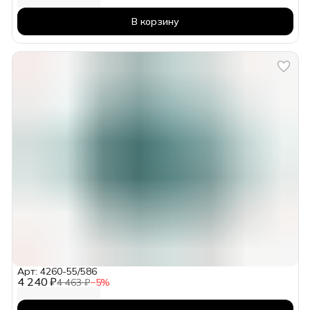
В корзину
Арт: 4260-55/586
4 240 ₽
4 463 ₽
−
5
%