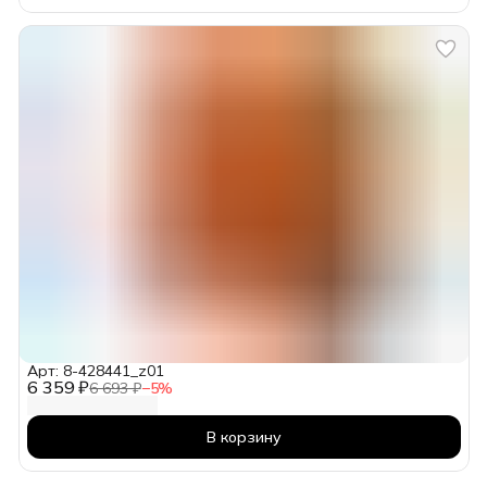
Арт: 8-428441_z01
6 359 ₽
6 693 ₽
−
5
%
В корзину