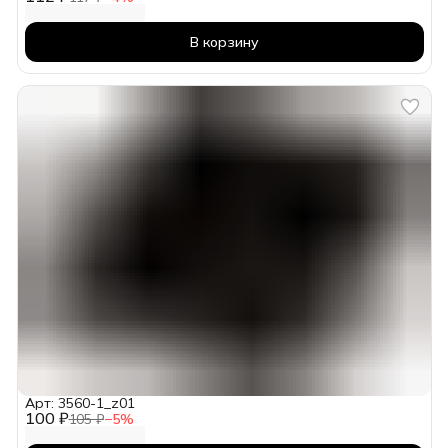
В корзину
Арт: 3560-1_z01
100 ₽
105 ₽
−
5
%