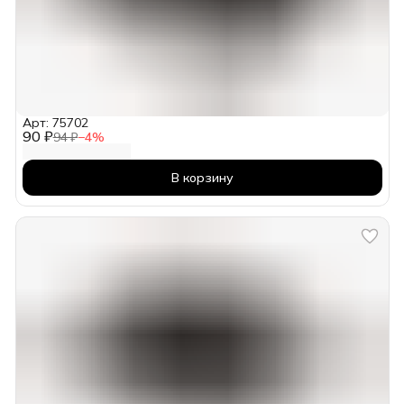
Арт: 75702
90 ₽
94 ₽
−
4
%
В корзину