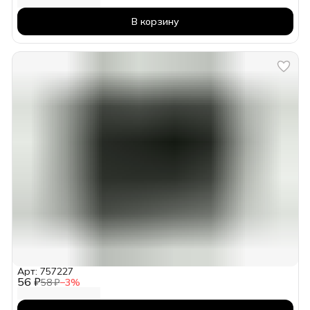
В корзину
Арт: 757227
56 ₽
58 ₽
−
3
%