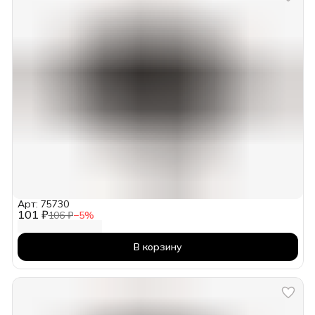
Арт: 75730
101 ₽
106 ₽
−
5
%
В корзину