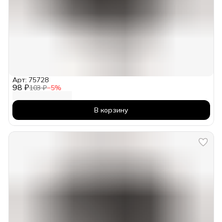
Арт: 75728
98 ₽
103 ₽
−
5
%
В корзину