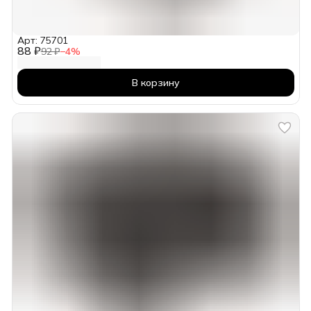
Арт: 75701
88 ₽
92 ₽
−
4
%
В корзину