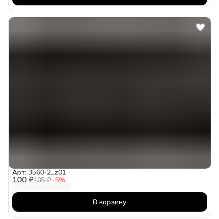
Арт: 3560-2_z01
100 ₽
105 ₽
−
5
%
В корзину