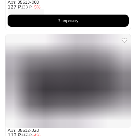
Арт: 35613-080
127 ₽
133 ₽
−
5
%
В корзину
Арт: 35612-320
112 ₽
117 ₽
−
4
%