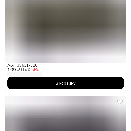
Арт: 35611-320
109 ₽
114 ₽
−
4
%
В корзину