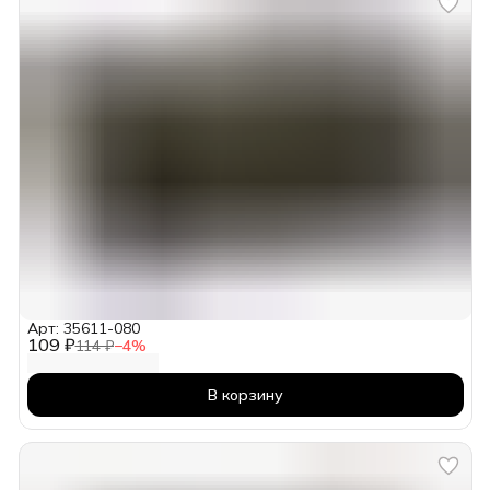
Арт: 35611-080
109 ₽
114 ₽
−
4
%
В корзину