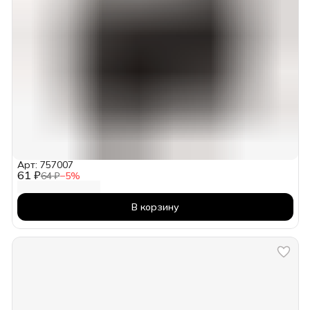
Арт: 757007
61 ₽
64 ₽
−
5
%
В корзину