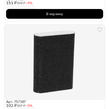
151 ₽
158 ₽
−
4
%
В корзину
Арт: 757387
102 ₽
107 ₽
−
5
%