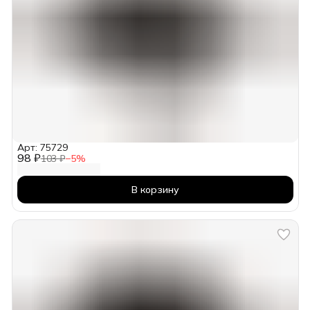
Арт: 75729
98 ₽
103 ₽
−
5
%
В корзину