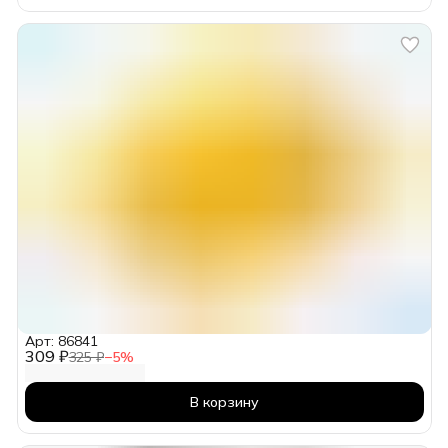
Арт: 86841
309 ₽
325 ₽
−
5
%
В корзину