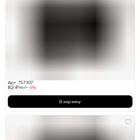
Арт: 757307
82 ₽
86 ₽
−
5
%
В корзину