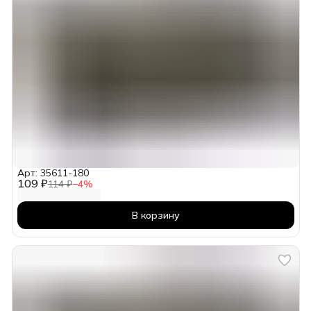
Арт: 35611-180
109 ₽
114 ₽
−
4
%
В корзину