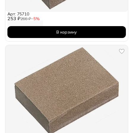
Арт: 75710
253 ₽
266 ₽
−
5
%
В корзину