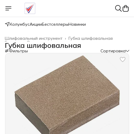
Колумбус
Акции
Бестселлеры
Новинки
Шлифовальный инструмент
›
Губка шлифовальная
Главная
›
Расходные материалы
›
Губка шлифовальная
Фильтры
Сортировка