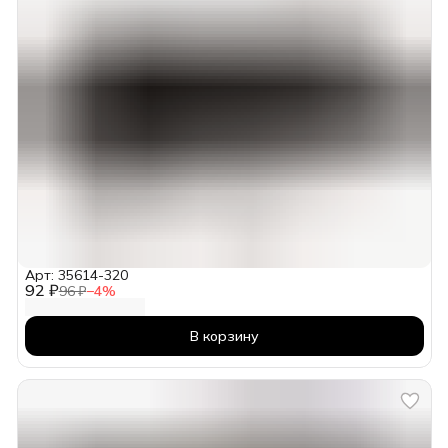
Арт: 35614-320
92 ₽
96 ₽
−
4
%
В корзину