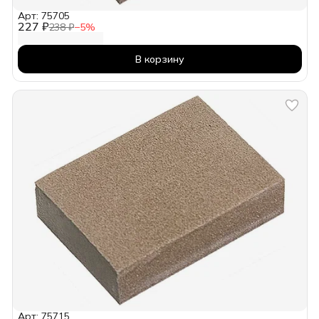
Арт: 75705
227 ₽
238 ₽
−
5
%
В корзину
Арт: 75715