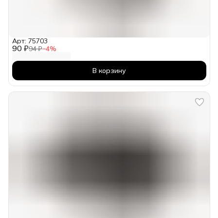
Арт: 75703
90 ₽
94 ₽
−
4
%
В корзину