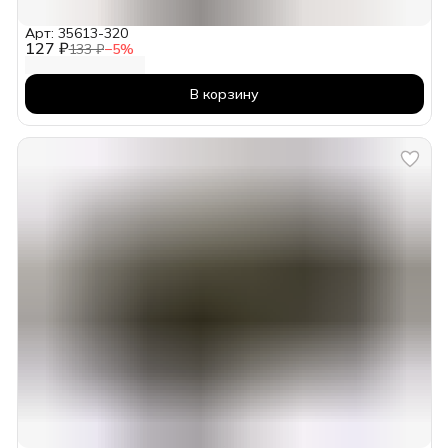
Арт: 35613-320
127 ₽
133 ₽
−
5
%
В корзину