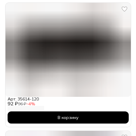
Арт: 35614-120
92 ₽
96 ₽
−
4
%
В корзину