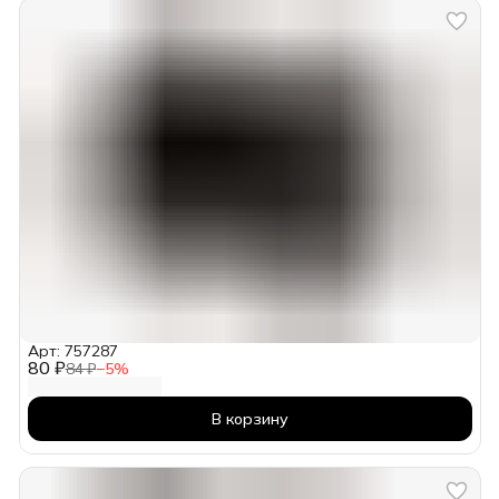
Арт: 757287
80 ₽
84 ₽
−
5
%
В корзину