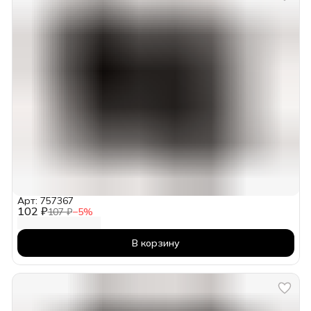
Арт: 757367
102 ₽
107 ₽
−
5
%
В корзину