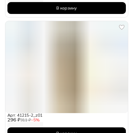
В корзину
Арт: 41215-2_z01
296 ₽
311 ₽
−
5
%