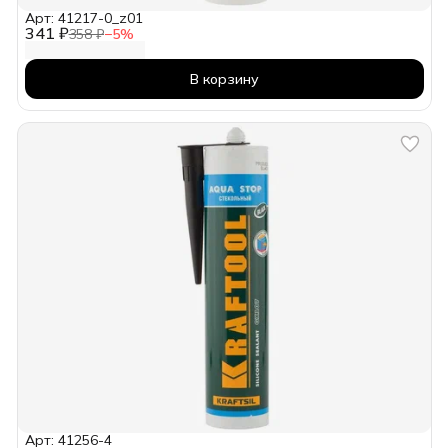
Арт: 41217-0_z01
341 ₽
358 ₽
−
5
%
В корзину
Арт: 41256-4