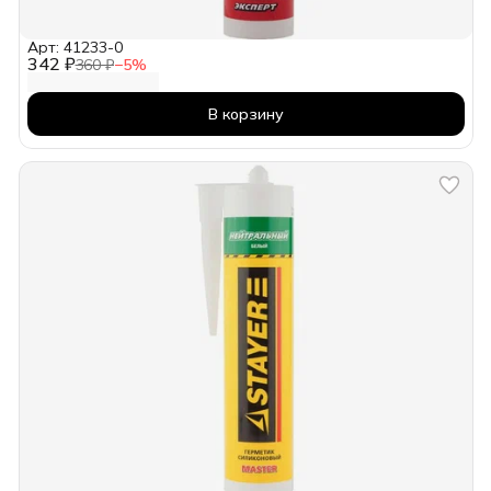
Арт: 41233-0
342 ₽
360 ₽
−
5
%
В корзину