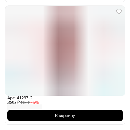
Арт: 41237-2
395 ₽
415 ₽
−
5
%
В корзину