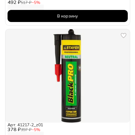
492 ₽
517 ₽
−
5
%
В корзину
Арт: 41217-2_z01
378 ₽
397 ₽
−
5
%