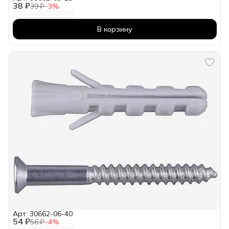
38 ₽
39 ₽
−
3
%
В корзину
Арт: 30662-06-40
54 ₽
56 ₽
−
4
%