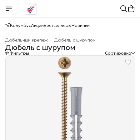
Колумбус
Акции
Бестселлеры
Новинки
Дюбельный крепеж
›
Дюбель с шурупом
Главная
›
Крепёжные изделия
›
Дюбель с шурупом
Фильтры
Сортировка