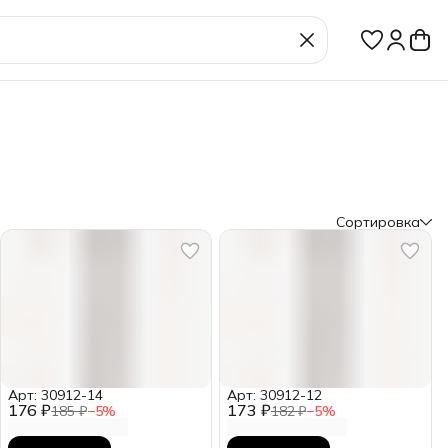
Сортировка
Арт: 30912-14
Арт: 30912-12
176 ₽
173 ₽
185 ₽
−
5
%
182 ₽
−
5
%