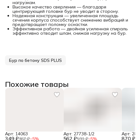
нагрузкам.
Высокое качество сверления — благодаря
центрирующей головке бур не уводит в сторону.
Надежная конструкция — увеличенная площадь
сечения корпуса способствует снижению вибраций и
предотвращает поломку оснастки.
Эффективная работа — двойная усиленная спираль
эффективно отводит шлам, снижая нагрузку на бур.
Бур по бетону SDS PLUS
Похожие товары
Арт: 14063
Арт: 27738-1/2
Арт: 281
349 ₽
562 ₽
870 ₽
367 ₽
−
5
%
591 ₽
−
5
%
91