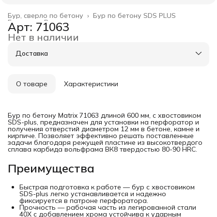
Бур, сверло по бетону
›
Бур по бетону SDS PLUS
Главная
›
Расходные материалы
›
Арт: 71063
Нет в наличии
Доставка
О товаре
Характеристики
Бур по бетону Matrix 71063 длиной 600 мм, с хвостовиком
SDS-plus, предназначен для установки на перфоратор и
получения отверстий диаметром 12 мм в бетоне, камне и
кирпиче. Позволяет эффективно решать поставленные
задачи благодаря режущей пластине из высокотвердого
сплава карбида вольфрама ВК8 твердостью 80-90 HRC.
Преимущества
Быстрая подготовка к работе — бур с хвостовиком
SDS-plus легко устанавливается и надежно
фиксируется в патроне перфоратора.
Прочность — рабочая часть из легированной стали
40Х с добавлением хрома устойчива к ударным