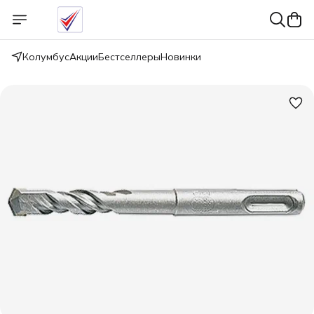
Колумбус
Акции
Бестселлеры
Новинки