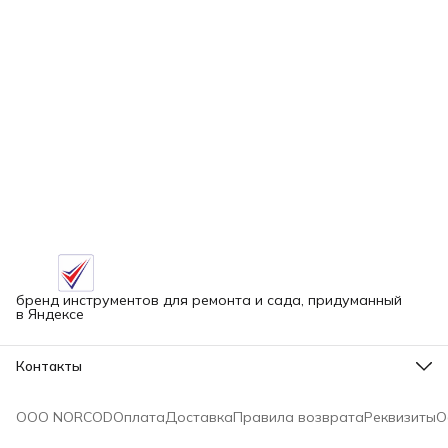
бренд инструментов для ремонта и сада, придуманный
в Яндексе
Контакты
Адрес
г.Новосибирск улица Петухова, 51Бк16
ООО NORCOD
Оплата
Доставка
Правила возврата
Реквизиты
О
Телефон
8 (913) 758-42-50
Режим работы