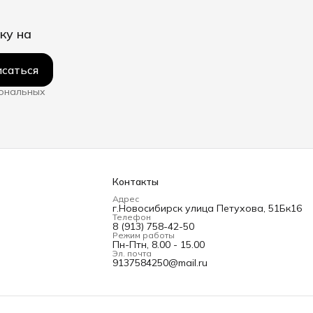
ку на
саться
сональных
Контакты
Адрес
г.Новосибирск улица Петухова, 51Бк16
Телефон
8 (913) 758-42-50
Режим работы
Пн-Птн, 8.00 - 15.00
Эл. почта
9137584250@mail.ru