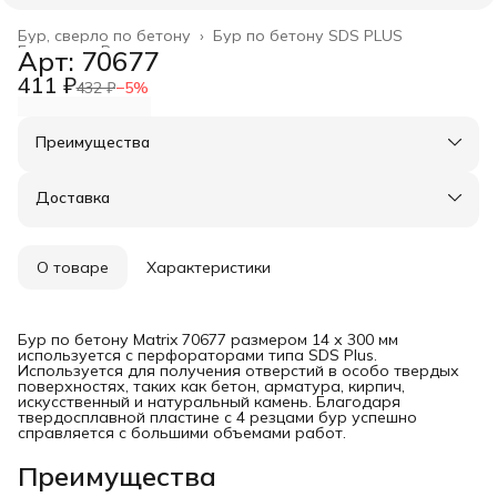
Бур, сверло по бетону
›
Бур по бетону SDS PLUS
Главная
›
Расходные материалы
›
Арт: 70677
411 ₽
432 ₽
−
5
%
Преимущества
Оплата частями в Сплит
Доставка в пункты выдачи или до двери
Доставка
Удобный возврат
О товаре
Характеристики
Бур по бетону Matrix 70677 размером 14 х 300 мм
используется с перфораторами типа SDS Plus.
Используется для получения отверстий в особо твердых
поверхностях, таких как бетон, арматура, кирпич,
искусственный и натуральный камень. Благодаря
твердосплавной пластине с 4 резцами бур успешно
справляется с большими объемами работ.
Преимущества