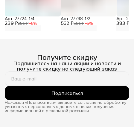
Арт: 27724-1/4
Арт: 27738-1/2
Арт: 281
239 ₽
562 ₽
383 ₽
251 ₽
−
5
%
591 ₽
−
5
%
40
Получите скидку
Подпишитесь на наши акции и новости и
получите скидку на следующий заказ
Подписаться
Нажимая «Подписаться», вы даете согласие на обработку
указанных персональных данных в целях получения
информационной и рекламной рассылки