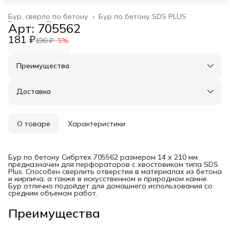
Бур, сверло по бетону
›
Бур по бетону SDS PLUS
Главная
›
Расходные материалы
›
Арт: 705562
181 ₽
190 ₽
−
5
%
Преимущества
Оплата частями в Сплит
Доставка в пункты выдачи или до двери
Доставка
Удобный возврат
О товаре
Характеристики
Бур по бетону Сибртех 705562 размером 14 х 210 мм
предназначен для перфораторов с хвостовиком типа SDS
Plus. Способен сверлить отверстия в материалах из бетона
и кирпича, а также в искусственном и природном камне.
Бур отлично подойдет для домашнего использования со
средним объемом работ.
Преимущества