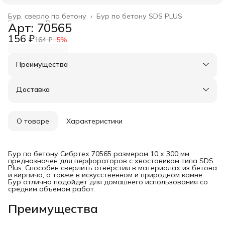
Бур, сверло по бетону
›
Бур по бетону SDS PLUS
Главная
›
Расходные материалы
›
Арт: 70565
156 ₽
164 ₽
−
5
%
Преимущества
Оплата частями в Сплит
Доставка в пункты выдачи или до двери
Доставка
Удобный возврат
О товаре
Характеристики
Бур по бетону Сибртех 70565 размером 10 х 300 мм
предназначен для перфораторов с хвостовиком типа SDS
Plus. Способен сверлить отверстия в материалах из бетона
и кирпича, а также в искусственном и природном камне.
Бур отлично подойдет для домашнего использования со
средним объемом работ.
Преимущества