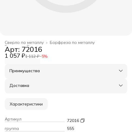
Сверло по металлу
›
Борфреза по металлу
Главная
›
Расходные материалы
›
Арт: 72016
1 057 ₽
1 112 ₽
−
5
%
Преимущества
Оплата частями в Сплит
Доставка в пункты выдачи или до двери
Доставка
Удобный возврат
Характеристики
Артикул
72016
группа
555