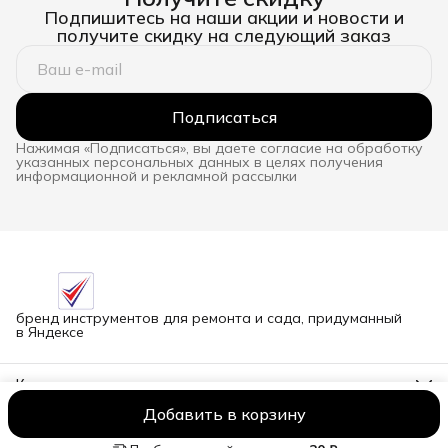
Подпишитесь на наши акции и новости и
получите скидку на следующий заказ
Подписаться
Нажимая «Подписаться», вы даете согласие на обработку
указанных персональных данных в целях получения
информационной и рекламной рассылки
бренд инструментов для ремонта и сада, придуманный
в Яндексе
Контакты
Адрес
Добавить в корзину
г.Новосибирск улица Петухова, 51Бк16
ООО NORCOD
Оплата
Доставка
Правила возврата
Реквизиты
О
Телефон