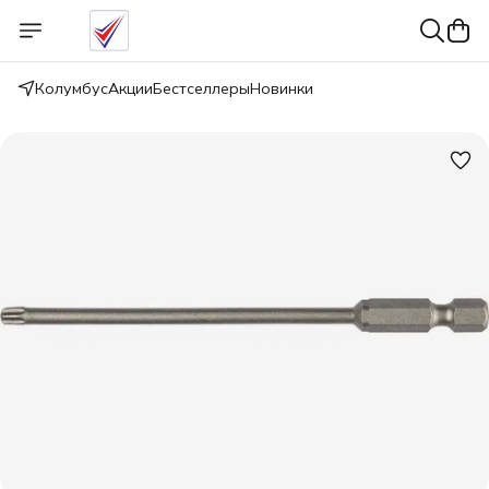
Колумбус
Акции
Бестселлеры
Новинки